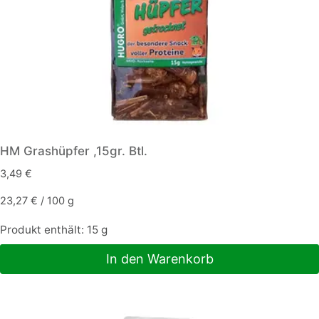
HM Grashüpfer ,15gr. Btl.
3,49
€
23,27
€
/
100
g
Produkt enthält: 15
g
In den Warenkorb