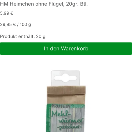
HM Heimchen ohne Flügel, 20gr. Btl.
5,99
€
29,95
€
/
100
g
Produkt enthält: 20
g
In den Warenkorb