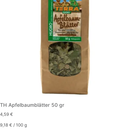
TH Apfelbaumblätter 50 gr
4,59
€
9,18
€
/
100
g