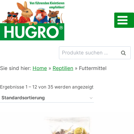
Zum
Inhalt
springen
Suchen
Such
nach:
Sie sind hier:
Home
»
Reptilien
»
Futtermittel
Ergebnisse 1 – 12 von 35 werden angezeigt