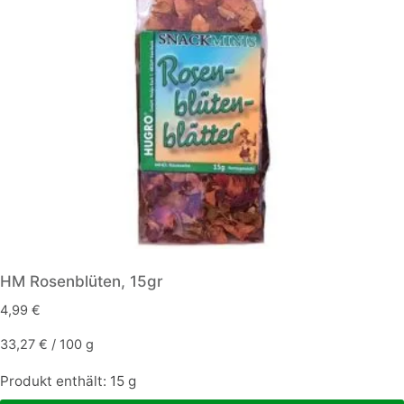
HM Rosenblüten, 15gr
4,99
€
33,27
€
/
100
g
Produkt enthält: 15
g