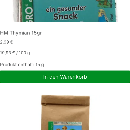
HM Thymian 15gr
2,99
€
19,93
€
/
100
g
Produkt enthält: 15
g
In den Warenkorb