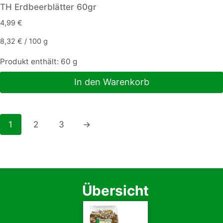
TH Erdbeerblätter 60gr
4,99
€
8,32
€
/
100
g
Produkt enthält: 60
g
In den Warenkorb
1
2
3
→
Übersicht