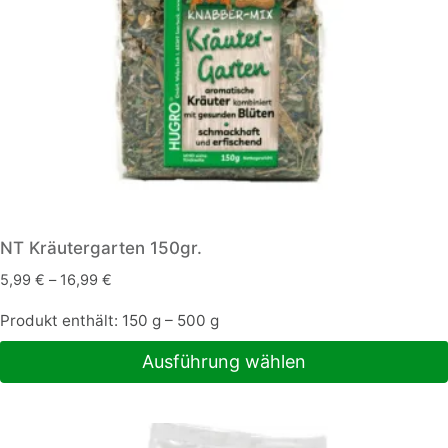
der
Produktseite
gewählt
werden
NT Kräutergarten 150gr.
5,99
€
–
16,99
€
Produkt enthält: 150
g
– 500
g
Ausführung wählen
Dieses
Produkt