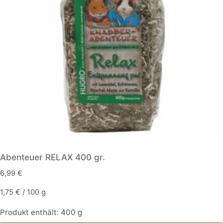
können
auf
der
Produktseite
gewählt
werden
Abenteuer RELAX 400 gr.
6,99
€
1,75
€
/
100
g
Produkt enthält: 400
g