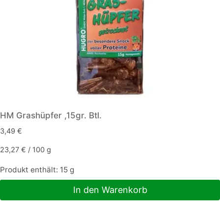
HM Grashüpfer ,15gr. Btl.
3,49
€
23,27
€
/
100
g
Produkt enthält: 15
g
In den Warenkorb