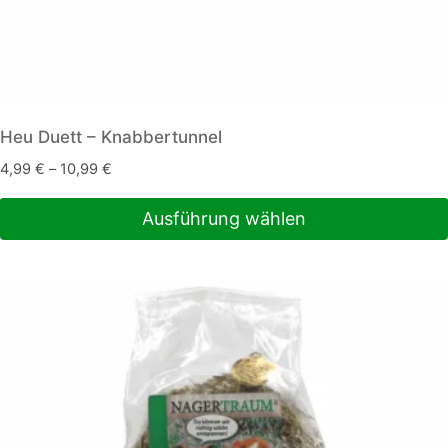
Heu Duett – Knabbertunnel
4,99
€
–
10,99
€
Ausführung wählen
Dieses
Produkt
weist
mehrere
Varianten
auf.
Die
Optionen