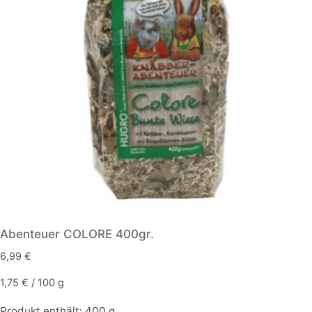
Abenteuer COLORE 400gr.
6,99
€
1,75
€
/
100
g
Produkt enthält: 400
g