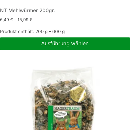
NT Mehlwürmer 200gr.
6,49
€
–
15,99
€
Produkt enthält: 200
g
– 600
g
Ausführung wählen
Dieses
Produkt
weist
mehrere
Varianten
auf.
Die
Optionen
können
auf