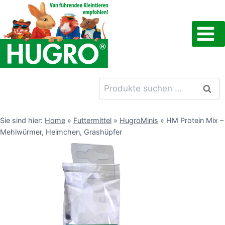
Zum
Inhalt
springen
Suchen
Such
nach:
Sie sind hier:
Home
»
Futtermittel
»
HugroMinis
»
HM Protein Mix –
Mehlwürmer, Heimchen, Grashüpfer