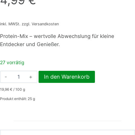
inkl. MWSt. zzgl. Versandkosten
Protein-Mix – wertvolle Abwechslung für kleine
Entdecker und Genießer.
27 vorrätig
HM
In den Warenkorb
Protein
19,96
€
/
100
g
Mix
–
Produkt enthält: 25
g
Mehlwürmer,
Heimchen,
Grashüpfer
Menge