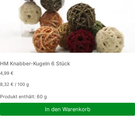
HM Knabber-Kugeln 6 Stück
4,99
€
8,32
€
/
100
g
Produkt enthält: 60
g
In den Warenkorb