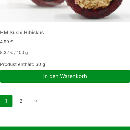
HM Sushi Hibiskus
4,99
€
8,32
€
/
100
g
Produkt enthält: 60
g
In den Warenkorb
1
2
→