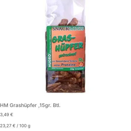
HM Grashüpfer ,15gr. Btl.
3,49
€
23,27
€
/
100
g