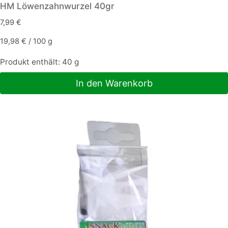
HM Löwenzahnwurzel 40gr
7,99
€
19,98
€
/
100
g
Produkt enthält: 40
g
In den Warenkorb