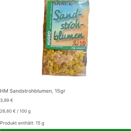
HM Sandstrohblumen, 15gr
3,99
€
26,60
€
/
100
g
Produkt enthält: 15
g