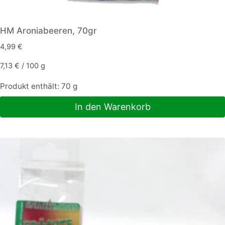
HM Aroniabeeren, 70gr
4,99
€
7,13
€
/
100
g
Produkt enthält: 70
g
In den Warenkorb