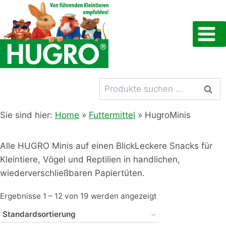
Zum
Inhalt
springen
Suchen
Such
nach:
Sie sind hier:
Home
»
Futtermittel
»
HugroMinis
Alle HUGRO Minis auf einen BlickLeckere Snacks für
Kleintiere, Vögel und Reptilien in handlichen,
wiederverschließbaren Papiertüten.
Ergebnisse 1 – 12 von 19 werden angezeigt