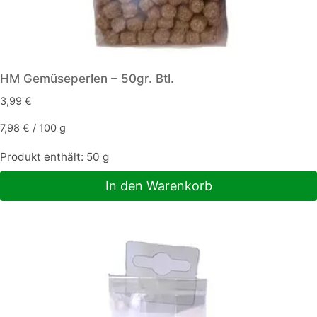
HM Gemüseperlen – 50gr. Btl.
3,99
€
7,98
€
/
100
g
Produkt enthält: 50
g
In den Warenkorb