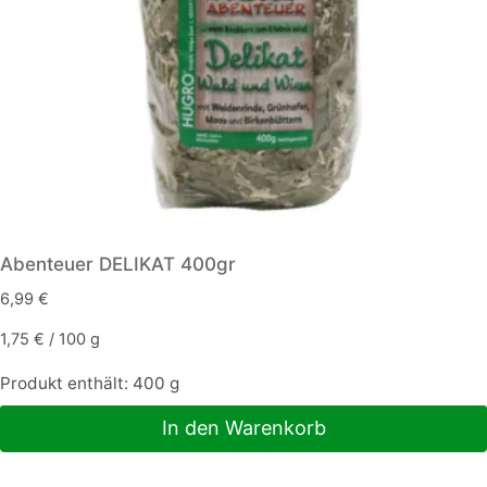
Abenteuer DELIKAT 400gr
6,99
€
1,75
€
/
100
g
Produkt enthält: 400
g
In den Warenkorb