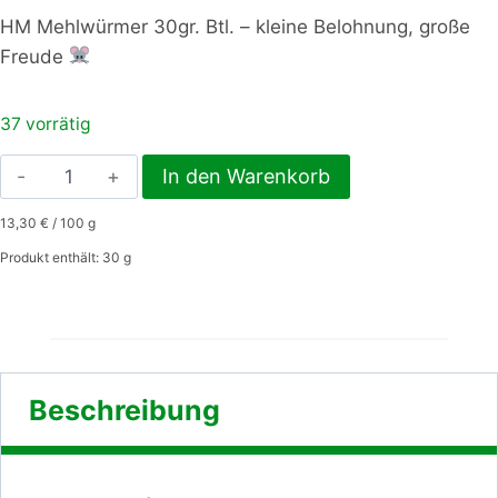
HM Mehlwürmer 30gr. Btl. – kleine Belohnung, große
Freude
37 vorrätig
HM
In den Warenkorb
Mehlwürmer
13,30
€
/
100
g
30gr.
Btl.
Produkt enthält: 30
g
Menge
Beschreibung