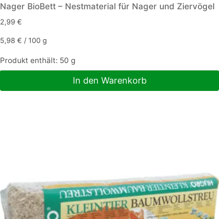
Nager BioBett – Nestmaterial für Nager und Ziervögel
2,99
€
5,98
€
/
100
g
Produkt enthält: 50
g
In den Warenkorb