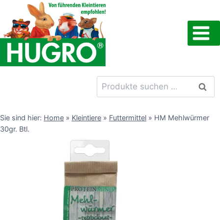
Zum
Inhalt
springen
Suchen
Such
nach:
Sie sind hier:
Home
»
Kleintiere
»
Futtermittel
»
HM Mehlwürmer
30gr. Btl.