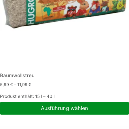
Baumwollstreu
5,99
€
–
11,99
€
Produkt enthält: 15
l
– 40
l
Ausführung wählen
Dieses
Produkt