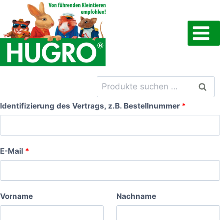
Zum
Inhalt
springen
Suchen
Such
nach:
Identifizierung des Vertrags, z.B. Bestellnummer
*
E-Mail
*
E
Vorname
Nachname
-