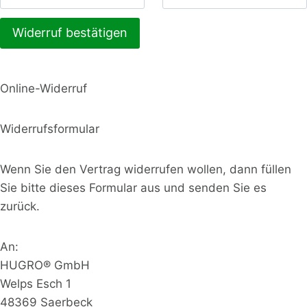
M
Widerruf bestätigen
a
i
Online-Widerruf
l
(
Widerrufsformular
w
i
Wenn Sie den Vertrag widerrufen wollen, dann füllen
Sie bitte dieses Formular aus und senden Sie es
e
zurück.
d
e
An:
r
HUGRO® GmbH
Welps Esch 1
h
48369 Saerbeck