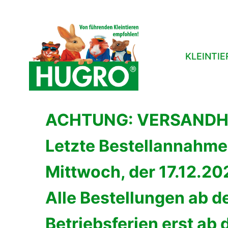
Zum
Inhalt
springen
KLEINTIE
ACHTUNG: VERSANDHI
Letzte Bestellannahme
Mittwoch, der 17.12.20
Alle Bestellungen ab 
Betriebsferien erst ab 