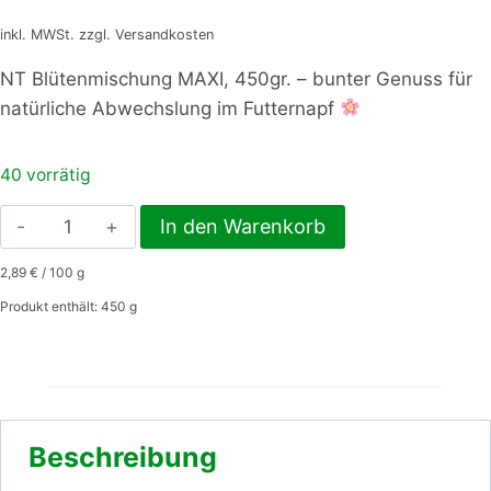
inkl. MWSt. zzgl. Versandkosten
NT Blütenmischung MAXI, 450gr. – bunter Genuss für
natürliche Abwechslung im Futternapf
40 vorrätig
Blütenmischung
In den Warenkorb
MAXI,
2,89
€
/
100
g
450gr.
Menge
Produkt enthält: 450
g
Beschreibung