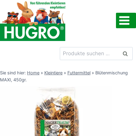
Zum
Inhalt
springen
Suchen
Such
nach:
Sie sind hier:
Home
»
Kleintiere
»
Futtermittel
»
Blütenmischung
MAXI, 450gr.