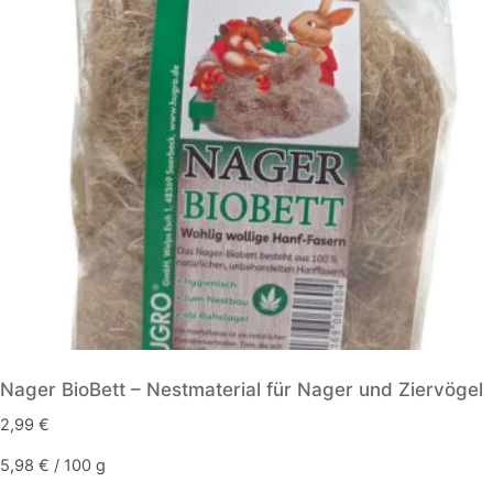
Die
Optionen
können
auf
der
Produktseite
gewählt
werden
Nager BioBett – Nestmaterial für Nager und Ziervögel
2,99
€
5,98
€
/
100
g