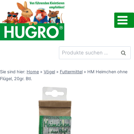
Zum
Inhalt
springen
Suchen
Such
nach:
Sie sind hier:
Home
»
Vögel
»
Futtermittel
»
HM Heimchen ohne
Flügel, 20gr. Btl.