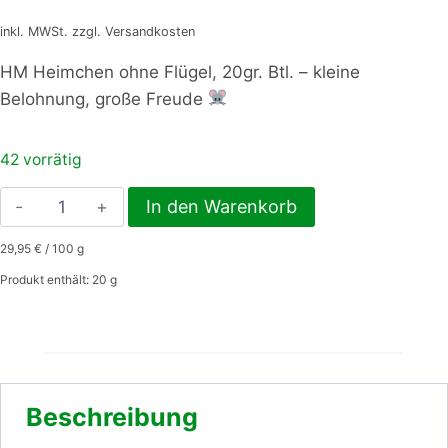
inkl. MWSt. zzgl. Versandkosten
HM Heimchen ohne Flügel, 20gr. Btl. – kleine
Belohnung, große Freude
42 vorrätig
HM
In den Warenkorb
Heimchen
29,95
€
/
100
g
ohne
Flügel,
Produkt enthält: 20
g
20gr.
Btl.
Menge
Beschreibung