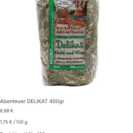
Abenteuer DELIKAT 400gr
6,99
€
1,75
€
/
100
g