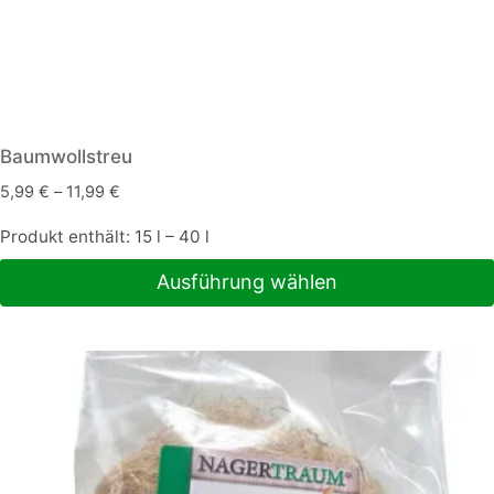
Baumwollstreu
5,99
€
–
11,99
€
Produkt enthält: 15
l
– 40
l
Ausführung wählen
Dieses
Produkt
weist
mehrere
Varianten
auf.