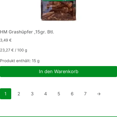
HM Grashüpfer ,15gr. Btl.
3,49
€
23,27
€
/
100
g
Produkt enthält: 15
g
In den Warenkorb
1
2
3
4
5
6
7
→