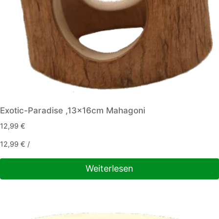
Produktseite
gewählt
werden
Exotic-Paradise ,13x16cm Mahagoni
12,99
€
12,99
€
/
Weiterlesen