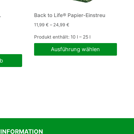
.
Back to Life® Papier-Einstreu
11,99
€
–
24,99
€
Produkt enthält: 10
l
– 25
l
Ausführung wählen
Dieses
rb
Produkt
weist
mehrere
Varianten
auf.
Die
Optionen
können
INFORMATION
auf