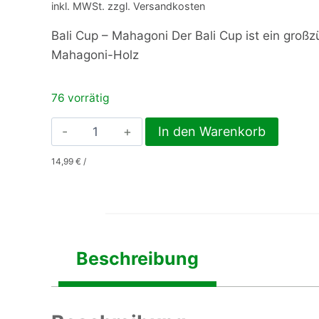
inkl. MWSt. zzgl. Versandkosten
Bali Cup – Mahagoni Der Bali Cup ist ein groß
Mahagoni-Holz
76 vorrätig
Bali
In den Warenkorb
Cup,
14,99
€
/
Futternapf
aus
Mahagoni,
Innen
Ø
Beschreibung
15cm
Menge