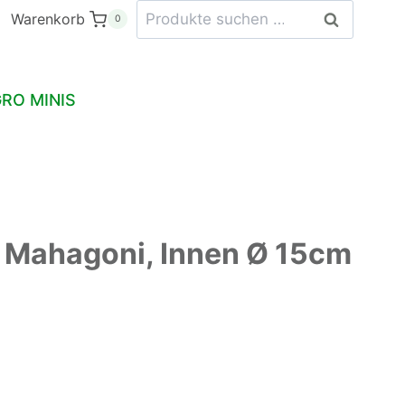
Suchen
Futternapf
Warenkorb
Suchen
0
nach:
aus
Mahagoni,
Innen
RO MINIS
Ø
15cm
Menge
s Mahagoni, Innen Ø 15cm