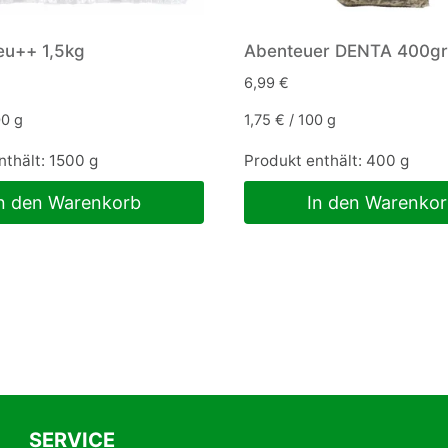
eu++ 1,5kg
Abenteuer DENTA 400gr
6,99
€
00
g
1,75
€
/
100
g
nthält: 1500
g
Produkt enthält: 400
g
n den Warenkorb
In den Warenko
SERVICE