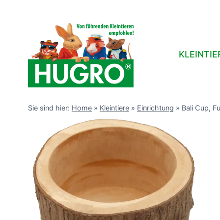
Zum
Inhalt
springen
KLEINTIE
Sie sind hier:
Home
»
Kleintiere
»
Einrichtung
»
Bali Cup, F