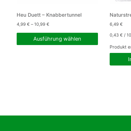
Heu Duett – Knabbertunnel
Naturstr
4,99
€
–
10,99
€
6,49
€
0,43
€
/
1
Ausführung wählen
Produkt e
Dieses
Produkt
I
weist
mehrere
Varianten
auf.
Die
Optionen
können
auf
der