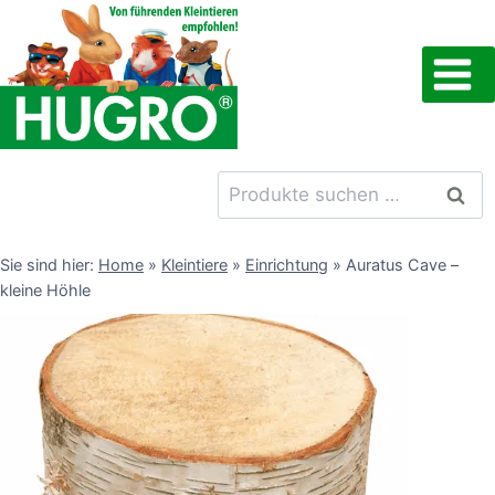
Zum
Inhalt
springen
Suchen
Such
nach:
Sie sind hier:
Home
»
Kleintiere
»
Einrichtung
»
Auratus Cave –
kleine Höhle