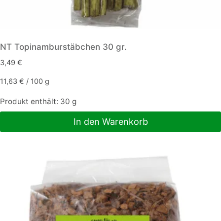
NT Topinamburstäbchen 30 gr.
3,49
€
11,63
€
/
100
g
Produkt enthält: 30
g
In den Warenkorb