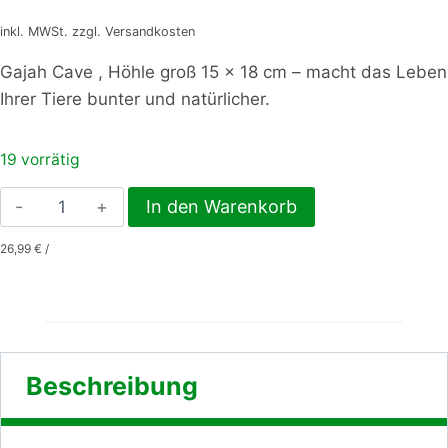
inkl. MWSt. zzgl. Versandkosten
Gajah Cave , Höhle groß 15 x 18 cm – macht das Leben
Ihrer Tiere bunter und natürlicher.
19 vorrätig
Gajah
In den Warenkorb
Cave
26,99
€
/
,
Höhle
groß
15
x
Beschreibung
18
cm
Menge