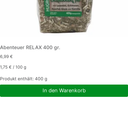
Abenteuer RELAX 400 gr.
6,99
€
1,75
€
/
100
g
Produkt enthält: 400
g
In den Warenkorb