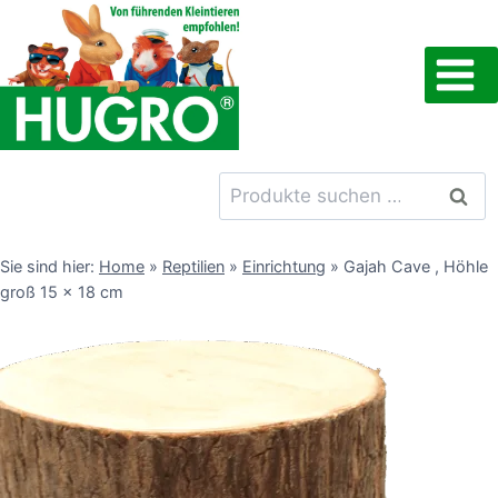
Zum
Inhalt
springen
Suchen
Such
nach:
Sie sind hier:
Home
»
Reptilien
»
Einrichtung
»
Gajah Cave , Höhle
groß 15 x 18 cm