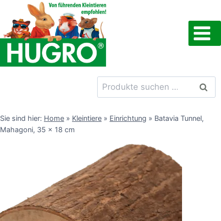
Zum
Inhalt
springen
Suchen
Such
nach:
Sie sind hier:
Home
»
Kleintiere
»
Einrichtung
»
Batavia Tunnel,
Mahagoni, 35 x 18 cm