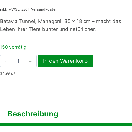
inkl. MWSt. zzgl. Versandkosten
Batavia Tunnel, Mahagoni, 35 x 18 cm – macht das
Leben Ihrer Tiere bunter und natürlicher.
150 vorrätig
Batavia
In den Warenkorb
Tunnel,
34,99
€
/
Mahagoni,
35
x
18
cm
Beschreibung
Menge