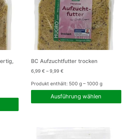
ertig,
BC Aufzuchtfutter trocken
6,99
€
–
9,99
€
Produkt enthält: 500
g
– 1000
g
Ausführung wählen
Dieses
Produkt
weist
mehrere