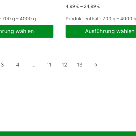
4,99
€
–
24,99
€
t: 700
g
– 4000
g
Produkt enthält: 700
g
– 4000
hrung wählen
Ausführung wählen
Dieses
Produkt
weist
3
4
…
11
12
13
→
mehrere
Varianten
auf.
Die
Optionen
können
auf
der
Produktseite