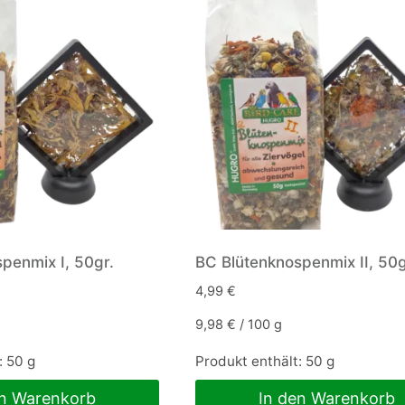
mehrere
Varianten
auf.
Die
Optionen
können
auf
der
Produktseite
gewählt
werden
penmix I, 50gr.
BC Blütenknospenmix II, 50g
4,99
€
9,98
€
/
100
g
: 50
g
Produkt enthält: 50
g
en Warenkorb
In den Warenkorb