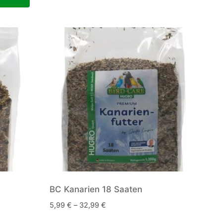
Produkt
weist
mehrere
Varianten
auf.
Die
Optionen
können
auf
der
Produktseite
gewählt
werden
BC Kanarien 18 Saaten
5,99
€
–
32,99
€