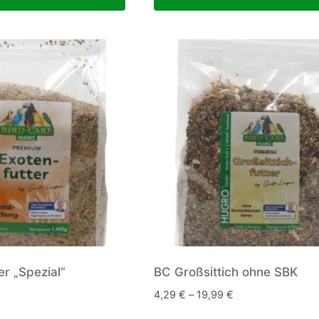
er „Spezial“
BC Großsittich ohne SBK
4,29
€
–
19,99
€