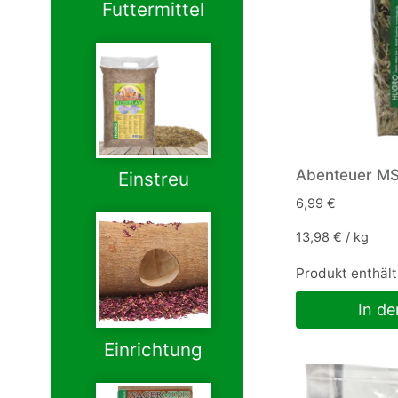
Futtermittel
Abenteuer MS
Einstreu
6,99
€
13,98
€
/
kg
Produkt enthält
In d
Einrichtung