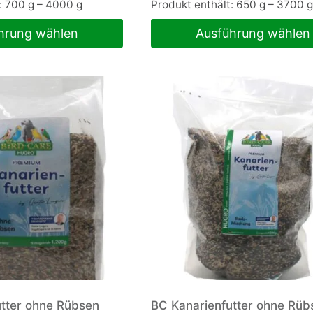
t: 700
g
– 4000
g
Produkt enthält: 650
g
– 3700
g
hrung wählen
Ausführung wählen
Dieses
Produkt
weist
mehrere
Varianten
auf.
Die
Optionen
können
auf
der
Produktseite
gewählt
werden
tter ohne Rübsen
BC Kanarienfutter ohne Rüb