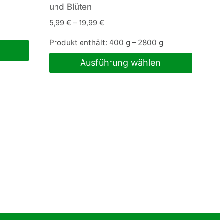
und Blüten
5,99
€
–
19,99
€
g
Produkt enthält: 400
g
– 2800
g
Ausführung wählen
Dieses
Produkt
weist
mehrere
Varianten
auf.
Die
Optionen
können
auf
der