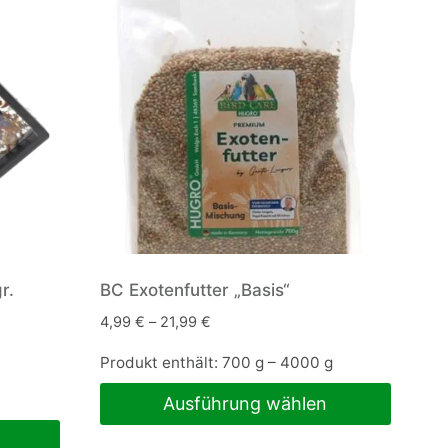
Varianten
auf.
Die
Optionen
können
auf
der
Produktseite
gewählt
werden
r.
BC Exotenfutter „Basis“
4,99
€
–
21,99
€
Produkt enthält: 700
g
– 4000
g
Ausführung wählen
Dieses