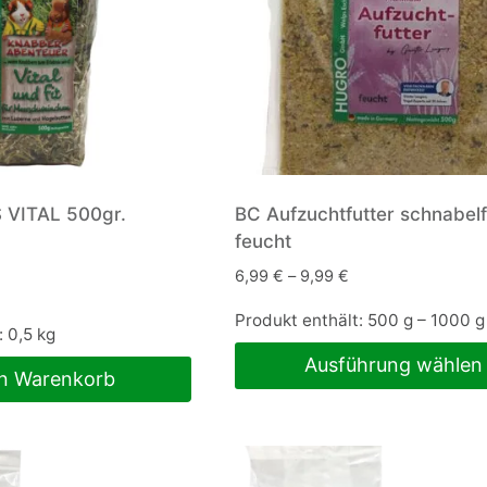
 VITAL 500gr.
BC Aufzuchtfutter schnabelf
feucht
6,99
€
–
9,99
€
Produkt enthält: 500
g
– 1000
g
: 0,5
kg
Ausführung wählen
en Warenkorb
Dieses
Produkt
weist