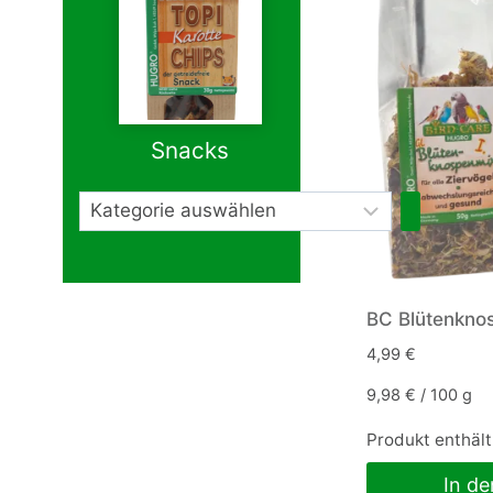
Snacks
Kategorie
auswählen
BC Blütenknos
4,99
€
9,98
€
/
100
g
Produkt enthält
In d