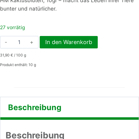
HM Kaktusblüten, 10gr – macht das Leben Ihrer Tiere
bunter und natürlicher.
27 vorrätig
HM
In den Warenkorb
Kaktusblüten,
31,90
€
/
100
g
10gr
Menge
Produkt enthält: 10
g
Beschreibung
Beschreibung