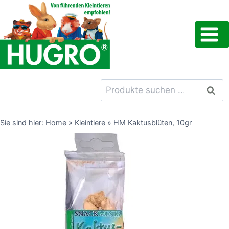
Zum
Inhalt
springen
Suchen
Such
nach:
Sie sind hier:
Home
»
Kleintiere
»
HM Kaktusblüten, 10gr