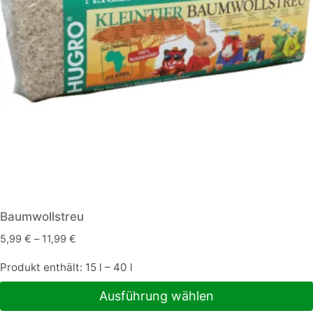
Baumwollstreu
5,99
€
–
11,99
€
Produkt enthält: 15
l
– 40
l
Ausführung wählen