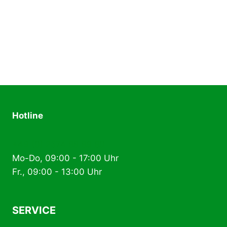
Dieses
Produkt
weist
mehrere
Varianten
auf.
Die
Optionen
können
Hotline
auf
der
+49 (0) 2574 88 89 80
Produktseite
Mo-Do, 09:00 - 17:00 Uhr
gewählt
Fr., 09:00 - 13:00 Uhr
werden
SERVICE