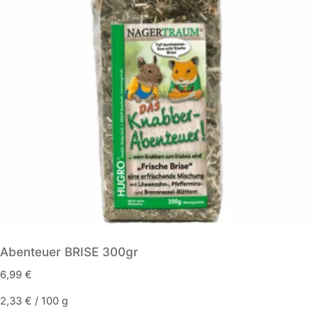
Die
Optionen
können
auf
der
Produktseite
gewählt
werden
Abenteuer BRISE 300gr
6,99
€
2,33
€
/
100
g