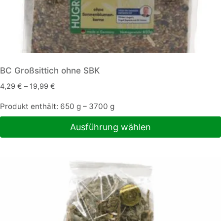
BC Großsittich ohne SBK
4,29
€
–
19,99
€
Produkt enthält: 650
g
– 3700
g
Ausführung wählen
Dieses
Produkt
weist
mehrere
Varianten
auf.