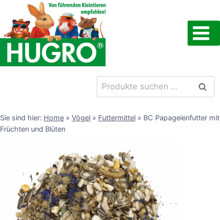
Zum
Inhalt
springen
Suchen
Such
nach:
Sie sind hier:
Home
»
Vögel
»
Futtermittel
»
BC Papageienfutter mit
Früchten und Blüten