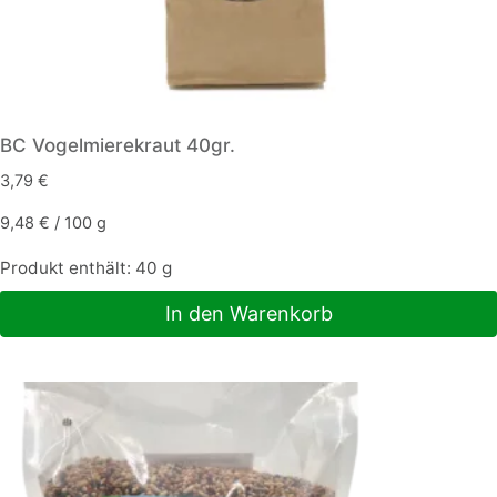
BC Vogelmierekraut 40gr.
3,79
€
9,48
€
/
100
g
Produkt enthält: 40
g
In den Warenkorb