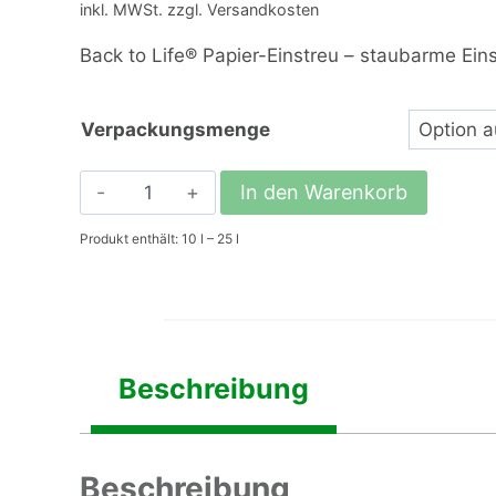
inkl. MWSt. zzgl. Versandkosten
Back to Life® Papier-Einstreu – staubarme Einst
Verpackungsmenge
Back
In den Warenkorb
to
Produkt enthält: 10
l
– 25
l
Life®
Papier-
Einstreu
Menge
Beschreibung
Beschreibung