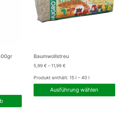
400gr
Baumwollstreu
5,99
€
–
11,99
€
Produkt enthält: 15
l
– 40
l
Ausführung wählen
Dieses
rb
Produkt
weist
mehrere
Varianten