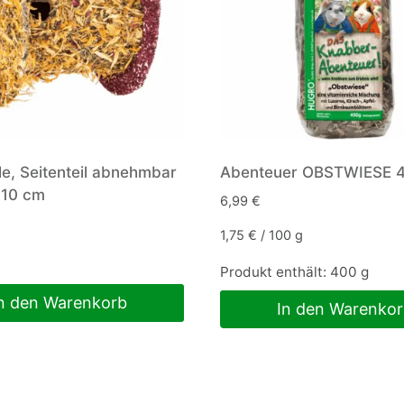
le, Seitenteil abnehmbar
Abenteuer OBSTWIESE 
 10 cm
6,99
€
1,75
€
/
100
g
Produkt enthält: 400
g
n den Warenkorb
In den Warenko