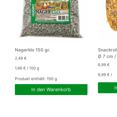
Nagerklo 150 gr.
Snackrol
Ø 7 cm /
2,49
€
6,99
€
1,66
€
/
100
g
6,99
€
/
Produkt enthält: 150
g
I
In den Warenkorb