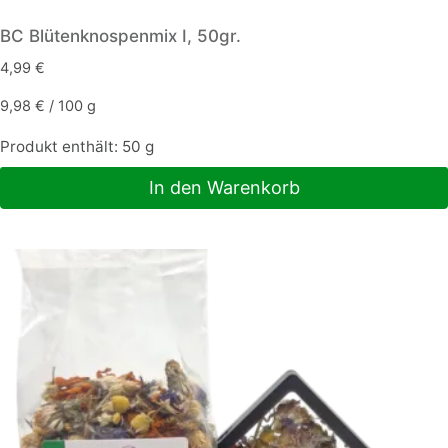
BC Blütenknospenmix I, 50gr.
4,99
€
9,98
€
/
100
g
Produkt enthält: 50
g
In den Warenkorb