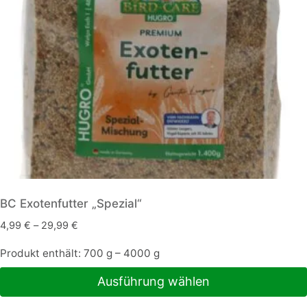
können
auf
der
Produktseite
gewählt
werden
BC Exotenfutter „Spezial“
4,99
€
–
29,99
€
Produkt enthält: 700
g
– 4000
g
Ausführung wählen
Dieses