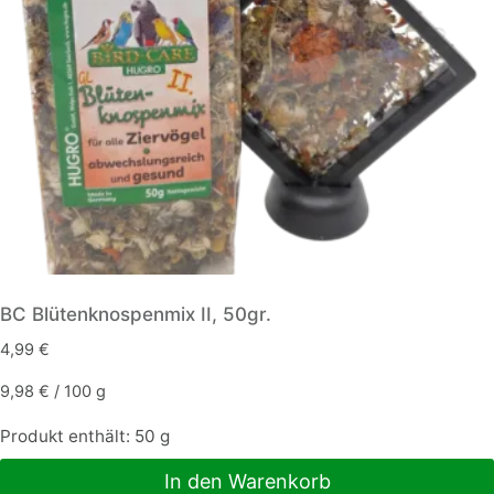
BC Blütenknospenmix II, 50gr.
4,99
€
9,98
€
/
100
g
Produkt enthält: 50
g
In den Warenkorb