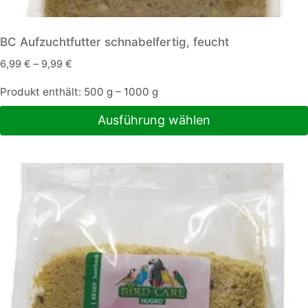
BC Aufzuchtfutter schnabelfertig, feucht
6,99
€
–
9,99
€
Produkt enthält: 500
g
– 1000
g
Ausführung wählen
Dieses
Produkt
weist
mehrere
Varianten
auf.
Die
Optionen
können