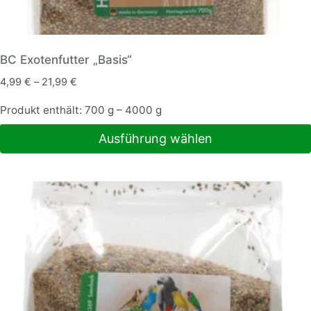
BC Exotenfutter „Basis“
4,99
€
–
21,99
€
Produkt enthält: 700
g
– 4000
g
Ausführung wählen
Dieses
Produkt
weist
mehrere
Varianten
auf.
Die
Optionen