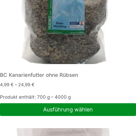
der
Produktseite
gewählt
werden
BC Kanarienfutter ohne Rübsen
4,99
€
–
24,99
€
Produkt enthält: 700
g
– 4000
g
Ausführung wählen
Dieses
Produkt