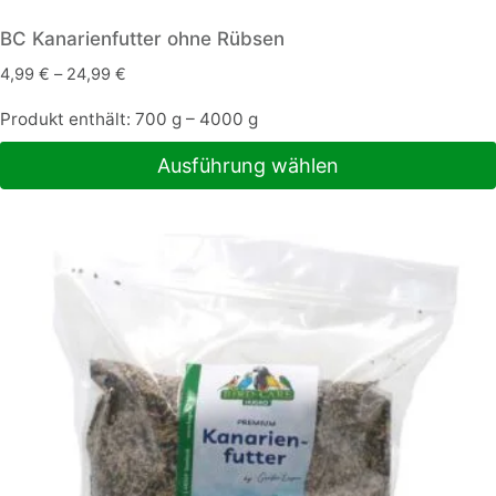
BC Kanarienfutter ohne Rübsen
4,99
€
–
24,99
€
Produkt enthält: 700
g
– 4000
g
Ausführung wählen
Dieses
Produkt
weist
mehrere
Varianten
auf.
Die
Optionen
können
auf