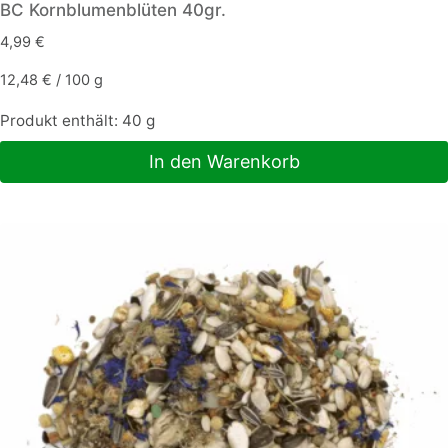
BC Kornblumenblüten 40gr.
4,99
€
12,48
€
/
100
g
Produkt enthält: 40
g
In den Warenkorb