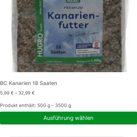
auf
der
Produktseite
gewählt
werden
BC Kanarien 18 Saaten
5,99
€
–
32,99
€
Produkt enthält: 500
g
– 3500
g
Ausführung wählen
Dieses
Produkt