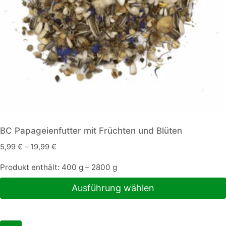
BC Papageienfutter mit Früchten und Blüten
5,99
€
–
19,99
€
Produkt enthält: 400
g
– 2800
g
Ausführung wählen
Dieses
Produkt