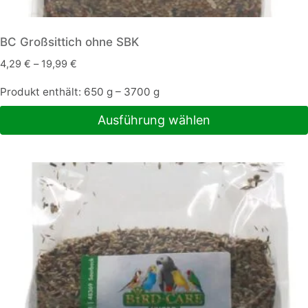
BC Großsittich ohne SBK
4,29
€
–
19,99
€
Produkt enthält: 650
g
– 3700
g
Ausführung wählen
Dieses
Produkt
weist
mehrere
Varianten
auf.
Die
Optionen
können