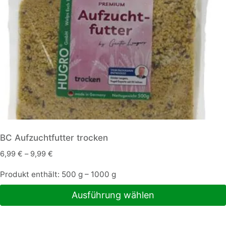
auf
der
Produktseite
gewählt
werden
BC Aufzuchtfutter trocken
6,99
€
–
9,99
€
Produkt enthält: 500
g
– 1000
g
Ausführung wählen
Dieses
Produkt