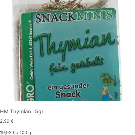
HM Thymian 15gr
2,99
€
19,93
€
/
100
g