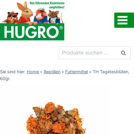
Zum
Inhalt
springen
Suchen
Such
nach:
Sie sind hier:
Home
»
Reptilien
»
Futtermittel
»
TH Tagetesblüten,
60gr.