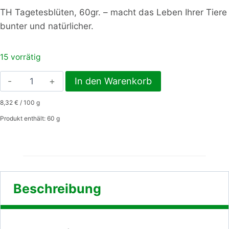
TH Tagetesblüten, 60gr. – macht das Leben Ihrer Tiere
bunter und natürlicher.
15 vorrätig
TH
In den Warenkorb
Tagetesblüten,
8,32
€
/
100
g
60gr.
Menge
Produkt enthält: 60
g
Beschreibung