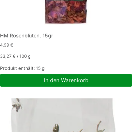
HM Rosenblüten, 15gr
4,99
€
33,27
€
/
100
g
Produkt enthält: 15
g
In den Warenkorb