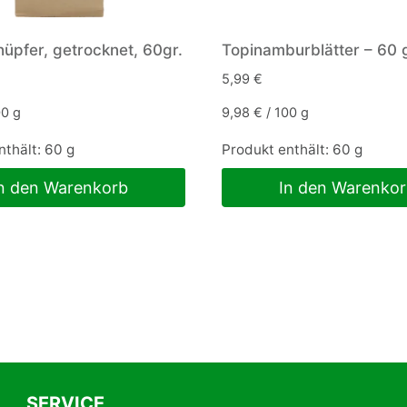
üpfer, getrocknet, 60gr.
Topinamburblätter – 60 
5,99
€
00
g
9,98
€
/
100
g
nthält: 60
g
Produkt enthält: 60
g
n den Warenkorb
In den Warenko
SERVICE