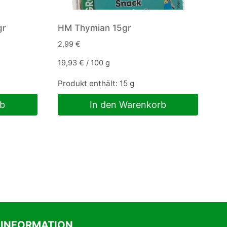
gr
HM Thymian 15gr
2,99
€
19,93
€
/
100
g
Produkt enthält: 15
g
rb
In den Warenkorb
INFORMATION