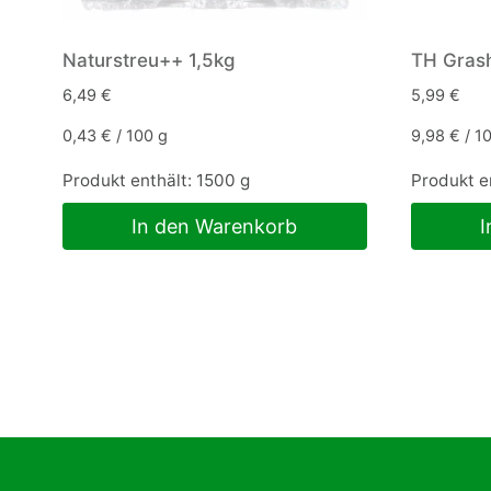
Naturstreu++ 1,5kg
TH Grash
6,49
€
5,99
€
0,43
€
/
100
g
9,98
€
/
1
Produkt enthält: 1500
g
Produkt e
In den Warenkorb
I