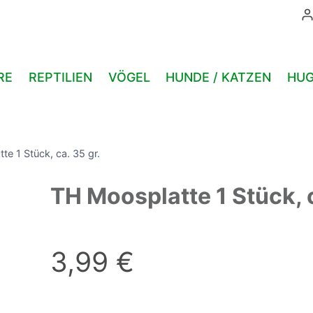
1
Stück,
ca.
35
RE
REPTILIEN
VÖGEL
HUNDE / KATZEN
HUG
gr.
Menge
e 1 Stück, ca. 35 gr.
TH Moosplatte 1 Stück, c
3,99
€