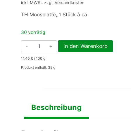
inkl. MWSt. zzgl. Versandkosten
TH Moosplatte, 1 Stück à ca
30 vorrätig
TH
In den Warenkorb
Moosplatte
11,40
€
/
100
g
1
Stück,
Produkt enthält: 35
g
ca.
35
gr.
Menge
Beschreibung