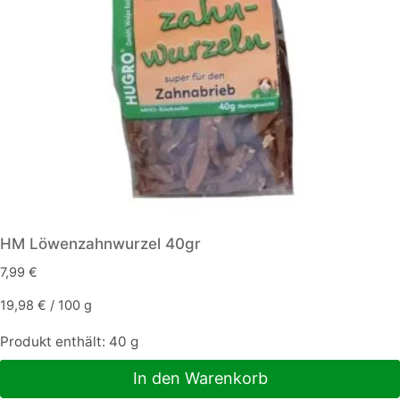
HM Löwenzahnwurzel 40gr
7,99
€
19,98
€
/
100
g
Produkt enthält: 40
g
In den Warenkorb