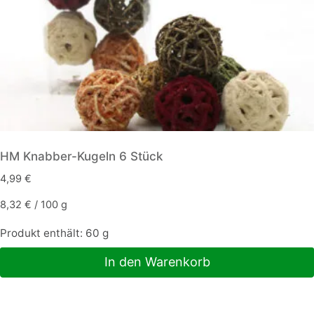
HM Knabber-Kugeln 6 Stück
4,99
€
8,32
€
/
100
g
Produkt enthält: 60
g
In den Warenkorb