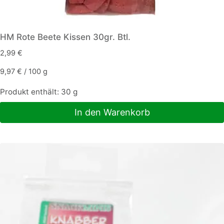
HM Rote Beete Kissen 30gr. Btl.
2,99
€
9,97
€
/
100
g
Produkt enthält: 30
g
In den Warenkorb