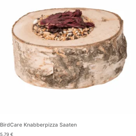
BirdCare Knabberpizza Saaten
5,79
€