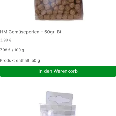
HM Gemüseperlen – 50gr. Btl.
3,99
€
7,98
€
/
100
g
Produkt enthält: 50
g
In den Warenkorb