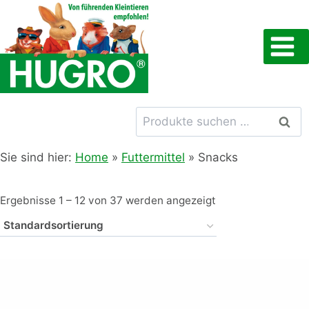
Zum
Inhalt
springen
Suchen
Such
nach:
Sie sind hier:
Home
»
Futtermittel
»
Snacks
Ergebnisse 1 – 12 von 37 werden angezeigt