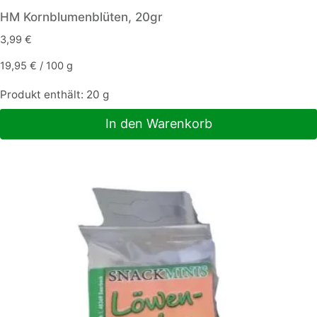
HM Kornblumenblüten, 20gr
3,99
€
19,95
€
/
100
g
Produkt enthält: 20
g
In den Warenkorb