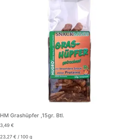
HM Grashüpfer ,15gr. Btl.
3,49
€
23,27
€
/
100
g