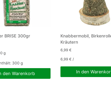
er BRISE 300gr
Knabbermobil, Birkenroll
Kräutern
6,99
€
00
g
6,99
€
/
nthält: 300
g
In den Warenko
n den Warenkorb