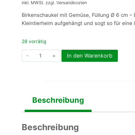
inkl. MWSt. zzgl. Versandkosten
Birkenschaukel mit Gemüse, Füllung Ø 6 cm – 
Kleintierheim aufgehängt und sogt so für eine
28 vorrätig
Birkenschaukel
In den Warenkorb
mit
Gemüse,
Füllung
Ø
6
Beschreibung
cm
Menge
Beschreibung