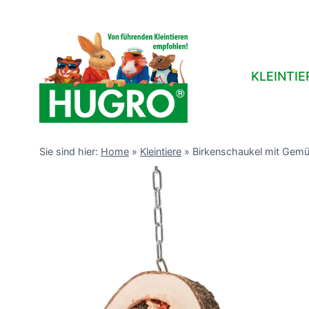
Zum
Inhalt
springen
KLEINTIE
Sie sind hier:
Home
»
Kleintiere
»
Birkenschaukel mit Gemü