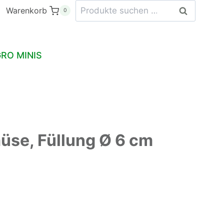
Suchen
Gemüse,
Warenkorb
Suchen
0
nach:
Füllung
Ø
6
RO MINIS
cm
Menge
üse, Füllung Ø 6 cm