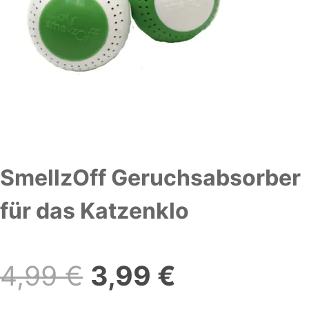
SmellzOff Geruchsabsorber
für das Katzenklo
Ursprünglicher
Aktueller
4,99
€
3,99
€