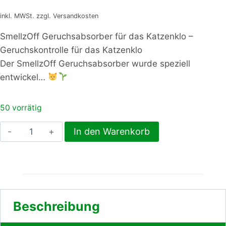
Preis
Preis
inkl. MWSt. zzgl. Versandkosten
war:
ist:
SmellzOff Geruchsabsorber für das Katzenklo –
Geruchskontrolle für das Katzenklo
4,99 €
3,99 €.
Der SmellzOff Geruchsabsorber wurde speziell
entwickel…
50 vorrätig
SmellzOff
In den Warenkorb
Geruchsabsorber
für
das
Katzenklo
Menge
Beschreibung