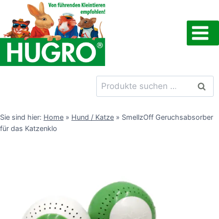
Zum
Inhalt
springen
Suchen
Such
nach:
Sie sind hier:
Home
»
Hund / Katze
»
SmellzOff Geruchsabsorber
für das Katzenklo