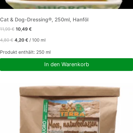
Cat & Dog-Dressing®, 250ml, Hanföl
Ursprünglicher
Aktueller
11,99
€
10,49
€
Preis
Preis
4,80
€
4,20
€
/
100
ml
war:
ist:
11,99 €
10,49 €.
Produkt enthält: 250
ml
In den Warenkorb