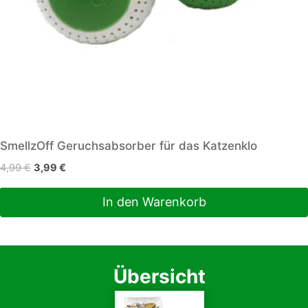
SmellzOff Geruchsabsorber für das Katzenklo
Ursprünglicher
Aktueller
4,99
€
3,99
€
Preis
Preis
war:
ist:
In den Warenkorb
4,99 €
3,99 €.
Übersicht