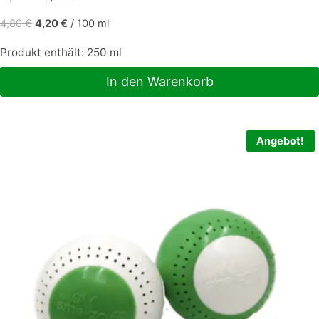
Preis
Preis
4,80
€
4,20
€
/
100
ml
war:
ist:
11,99 €
10,49 €.
Produkt enthält: 250
ml
In den Warenkorb
Angebot!