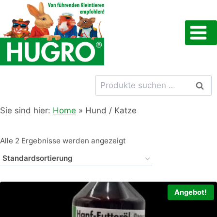
Zum
Inhalt
springen
Suchen
Such
nach:
Sie sind hier:
Home
»
Hund / Katze
Alle 2 Ergebnisse werden angezeigt
Angebot!