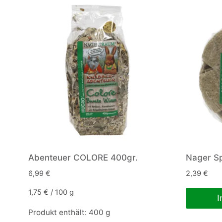
Abenteuer COLORE 400gr.
Nager Sp
6,99
€
2,39
€
1,75
€
/
100
g
I
Produkt enthält: 400
g