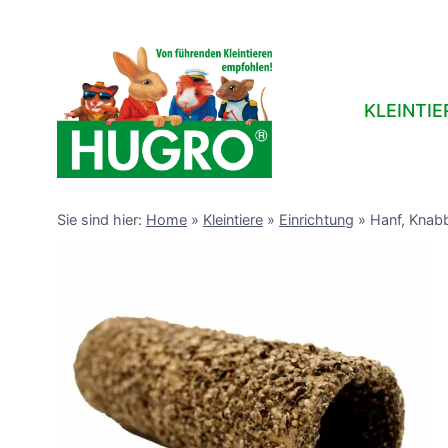
Zum
Inhalt
springen
KLEINTIE
Sie sind hier:
Home
»
Kleintiere
»
Einrichtung
»
Hanf, Knab