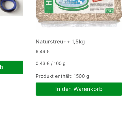
Naturstreu++ 1,5kg
6,49
€
0,43
€
/
100
g
rb
Produkt enthält: 1500
g
In den Warenkorb