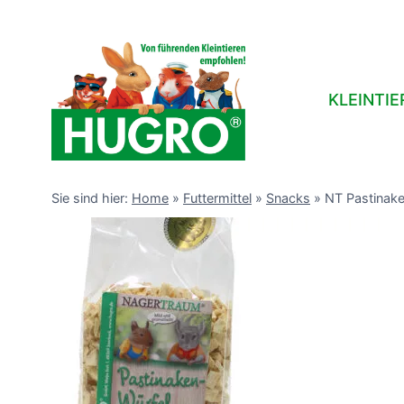
Zum
Inhalt
springen
KLEINTIE
Sie sind hier:
Home
»
Futtermittel
»
Snacks
»
NT Pastinake