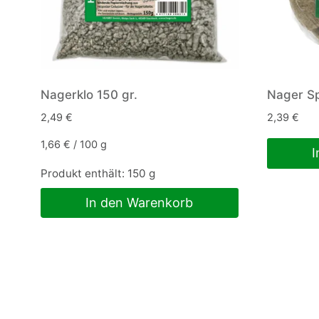
Nagerklo 150 gr.
Nager Sp
2,49
€
2,39
€
1,66
€
/
100
g
I
Produkt enthält: 150
g
In den Warenkorb