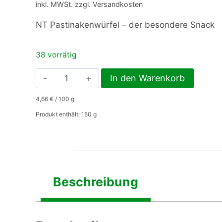
inkl. MWSt. zzgl. Versandkosten
NT Pastinakenwürfel – der besondere Snack
38 vorrätig
NT
In den Warenkorb
Pastinakenwürfel
4,66
€
/
100
g
Menge
Produkt enthält: 150
g
Beschreibung