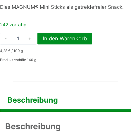
Dies MAGNUM® Mini Sticks als getreidefreier Snack.
242 vorrätig
MAGNUM®
In den Warenkorb
Mini
4,28
€
/
100
g
Vegetable
Menge
Produkt enthält: 140
g
Beschreibung
Beschreibung