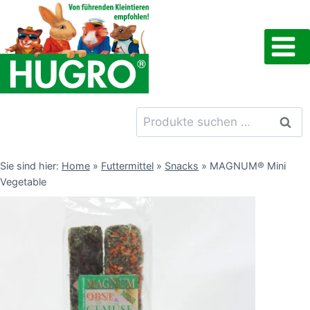
Zum
Inhalt
springen
Suchen
Such
nach:
Sie sind hier:
Home
»
Futtermittel
»
Snacks
»
MAGNUM® Mini
Vegetable