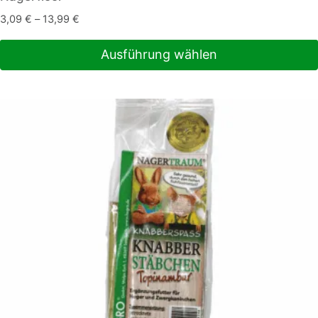
3,09
€
–
13,99
€
Ausführung wählen
Dieses
Produkt
weist
mehrere
Varianten
auf.
Die
Optionen
können
auf
der
Produktseite
gewählt