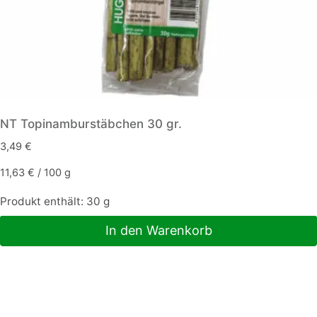
werden
NT Topinamburstäbchen 30 gr.
3,49
€
11,63
€
/
100
g
Produkt enthält: 30
g
In den Warenkorb