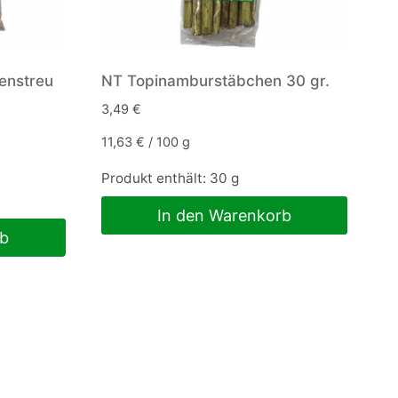
enstreu
NT Topinamburstäbchen 30 gr.
3,49
€
11,63
€
/
100
g
Produkt enthält: 30
g
In den Warenkorb
rb