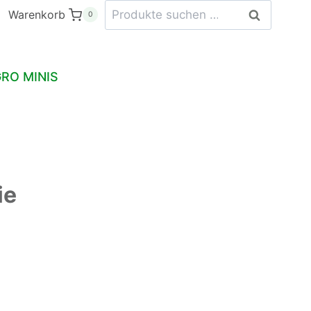
Suchen
Petersilie
Warenkorb
Suchen
0
nach:
Menge
RO MINIS
ie