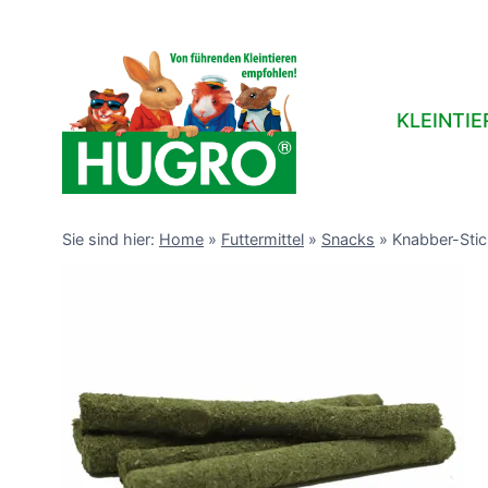
Zum
Inhalt
springen
KLEINTIE
Sie sind hier:
Home
»
Futtermittel
»
Snacks
»
Knabber-Stick