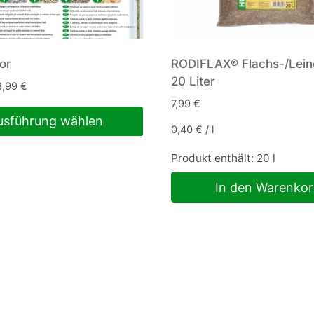
or
RODIFLAX® Flachs-/Lein
20 Liter
3,99
€
7,99
€
usführung wählen
0,40
€
/
l
Produkt enthält: 20
l
In den Warenko
n