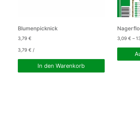
Blumenpicknick
Nagerflo
3,79
€
3,09
€
–
1
3,79
€
/
A
Dieses
In den Warenkorb
Produkt
weist
mehrere
Variante
auf.
Die
Optionen
können