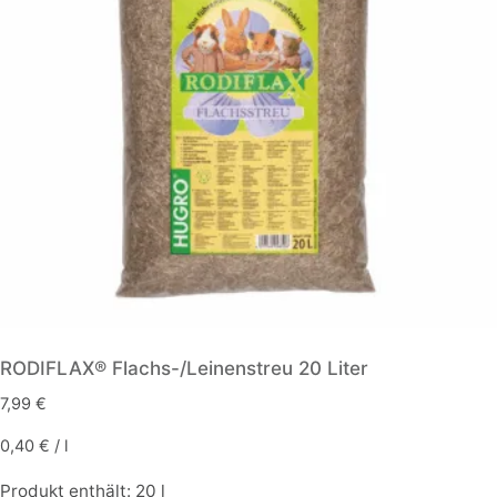
RODIFLAX® Flachs-/Leinenstreu 20 Liter
7,99
€
0,40
€
/
l
Produkt enthält: 20
l