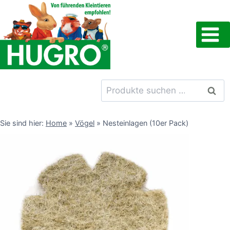
Zum
Inhalt
springen
Suchen
Such
nach:
Sie sind hier:
Home
»
Vögel
»
Nesteinlagen (10er Pack)