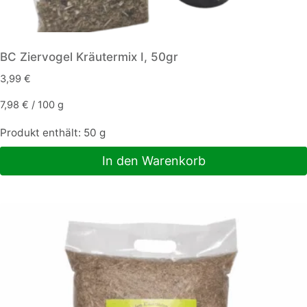
BC Ziervogel Kräutermix I, 50gr
3,99
€
7,98
€
/
100
g
Produkt enthält: 50
g
In den Warenkorb