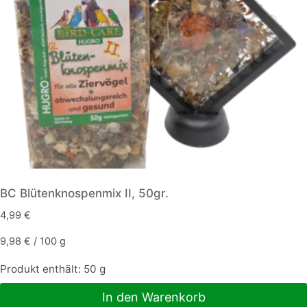
BC Blütenknospenmix II, 50gr.
4,99
€
9,98
€
/
100
g
Produkt enthält: 50
g
In den Warenkorb