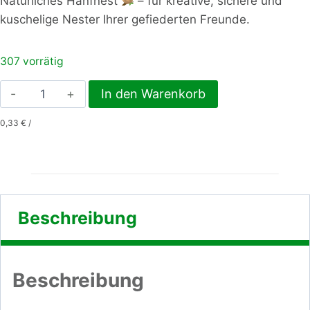
Natürliches Hanfnest
– für kreative, sichere und
kuschelige Nester Ihrer gefiederten Freunde.
307 vorrätig
Nesteinlagen
In den Warenkorb
(10er
0,33
€
/
Pack)
Menge
Beschreibung
Beschreibung