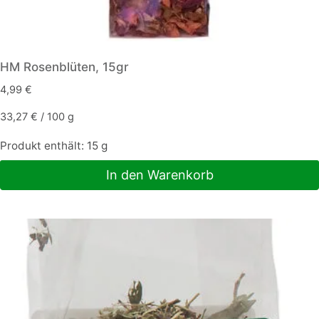
HM Rosenblüten, 15gr
4,99
€
33,27
€
/
100
g
Produkt enthält: 15
g
In den Warenkorb