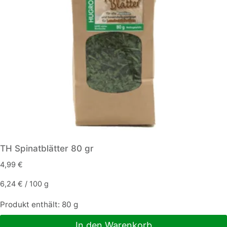
TH Spinatblätter 80 gr
4,99
€
6,24
€
/
100
g
Produkt enthält: 80
g
In den Warenkorb