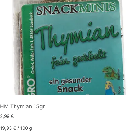
HM Thymian 15gr
2,99
€
19,93
€
/
100
g