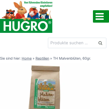
Zum
Inhalt
springen
Suchen
Such
nach:
Sie sind hier:
Home
»
Reptilien
»
TH Malvenblüten, 60gr.