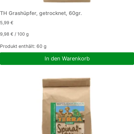
TH Grashüpfer, getrocknet, 60gr.
5,99
€
9,98
€
/
100
g
Produkt enthält: 60
g
In den Warenkorb