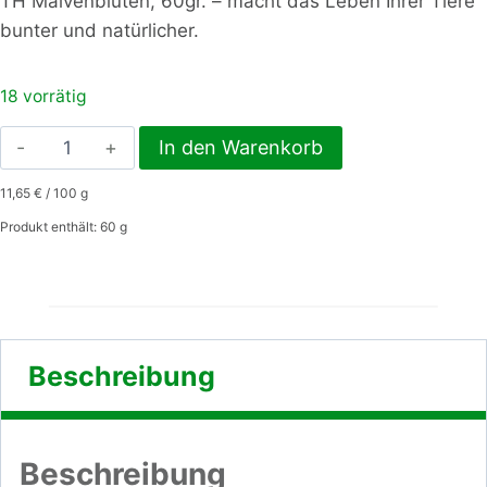
TH Malvenblüten, 60gr. – macht das Leben Ihrer Tiere
bunter und natürlicher.
18 vorrätig
TH
In den Warenkorb
Malvenblüten,
11,65
€
/
100
g
60gr.
Menge
Produkt enthält: 60
g
Beschreibung
Beschreibung