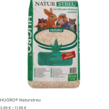
HUGRO® Naturstreu
3,99
€
–
11,99
€