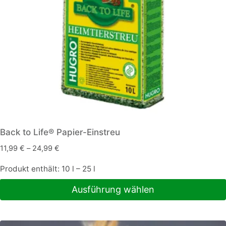
Back to Life® Papier-Einstreu
11,99
€
–
24,99
€
Produkt enthält: 10
l
– 25
l
Ausführung wählen
Dieses
Produkt