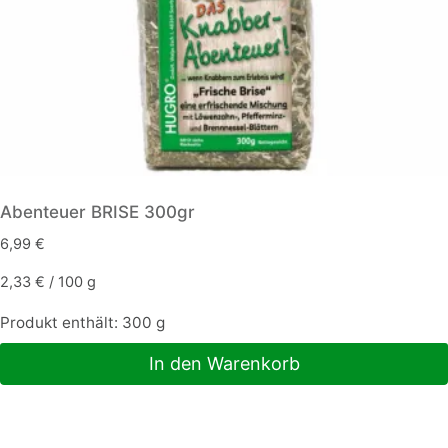
gewählt
werden
Abenteuer BRISE 300gr
6,99
€
2,33
€
/
100
g
Produkt enthält: 300
g
In den Warenkorb