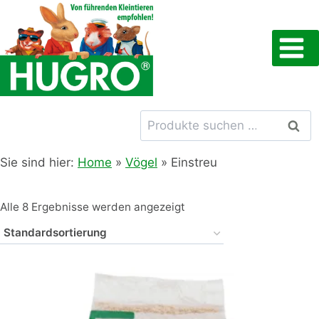
Zum
Inhalt
springen
Suchen
Such
nach:
Sie sind hier:
Home
»
Vögel
»
Einstreu
Alle 8 Ergebnisse werden angezeigt