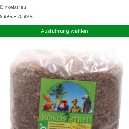
Dinkelstreu
9,99
€
–
20,99
€
Ausführung wählen
Dieses
Produkt
weist
mehrere
Varianten
auf.
Die
Optionen
können
auf
der
Produktseite