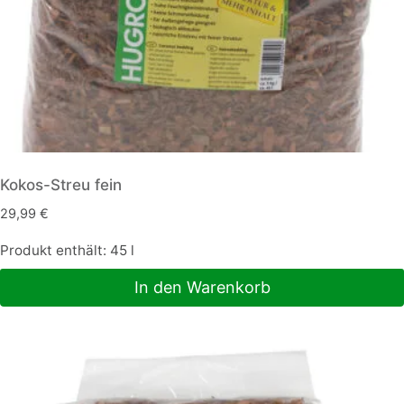
gewählt
werden
Kokos-Streu fein
29,99
€
Produkt enthält: 45
l
In den Warenkorb