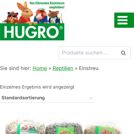
Zum
Inhalt
springen
Suchen
Such
nach:
Sie sind hier:
Home
»
Reptilien
»
Einstreu
Einzelnes Ergebnis wird angezeigt