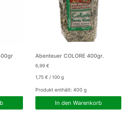
400gr
Abenteuer COLORE 400gr.
6,99
€
1,75
€
/
100
g
Produkt enthält: 400
g
rb
In den Warenkorb