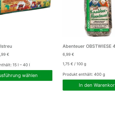
lstreu
Abenteuer OBSTWIESE 
1,99
€
6,99
€
1,75
€
/
100
g
nthält: 15
l
– 40
l
Produkt enthält: 400
g
usführung wählen
In den Warenko
n