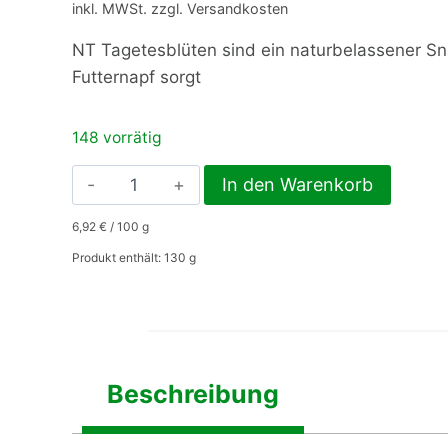
inkl. MWSt. zzgl. Versandkosten
NT Tagetesblüten sind ein naturbelassener Sn
Futternapf sorgt
148 vorrätig
NT
In den Warenkorb
Tagetesblüten
6,92
€
/
100
g
130gr.
Menge
Produkt enthält: 130
g
Beschreibung