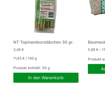
NT Topinamburstäbchen 30 gr.
Baumwol
3,49
€
5,99
€
–
1
11,63
€
/
100
g
Produkt e
Produkt enthält: 30
g
A
Dieses
In den Warenkorb
Produkt
weist
mehrere
Variante