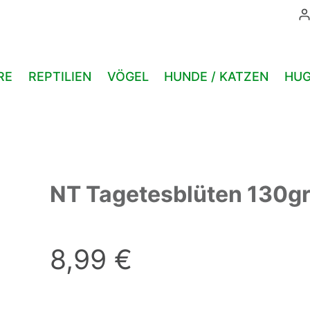
130gr.
Menge
RE
REPTILIEN
VÖGEL
HUNDE / KATZEN
HUG
NT Tagetesblüten 130gr
8,99
€