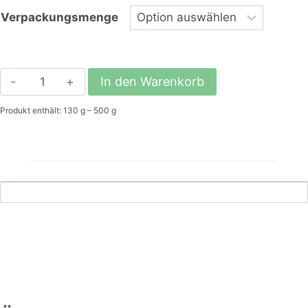
Verpackungsmenge
NT
In den Warenkorb
Kornblumenblüten
Produkt enthält: 130
g
– 500
g
Menge