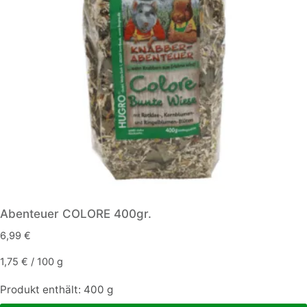
Abenteuer COLORE 400gr.
6,99
€
1,75
€
/
100
g
Produkt enthält: 400
g