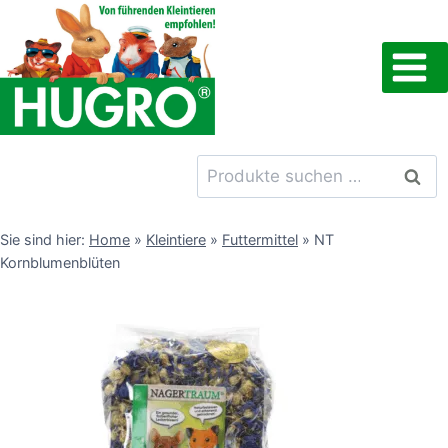
Zum
Inhalt
springen
Suchen
Such
nach:
Sie sind hier:
Home
»
Kleintiere
»
Futtermittel
»
NT
Kornblumenblüten