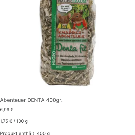
Abenteuer DENTA 400gr.
6,99
€
1,75
€
/
100
g
Produkt enthält: 400
g