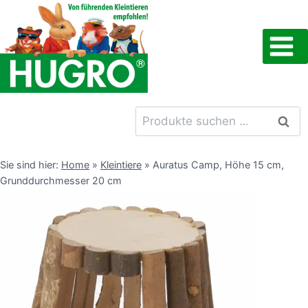
Zum
Inhalt
springen
Suchen
Such
nach:
Sie sind hier:
Home
»
Kleintiere
»
Auratus Camp, Höhe 15 cm,
Grunddurchmesser 20 cm