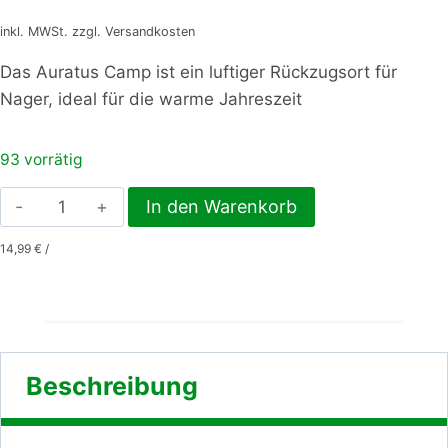
inkl. MWSt. zzgl. Versandkosten
Das Auratus Camp ist ein luftiger Rückzugsort für
Nager, ideal für die warme Jahreszeit
93 vorrätig
Auratus
In den Warenkorb
Camp,
14,99
€
/
Höhe
15
cm,
Grunddurchmesser
20
Beschreibung
cm
Menge