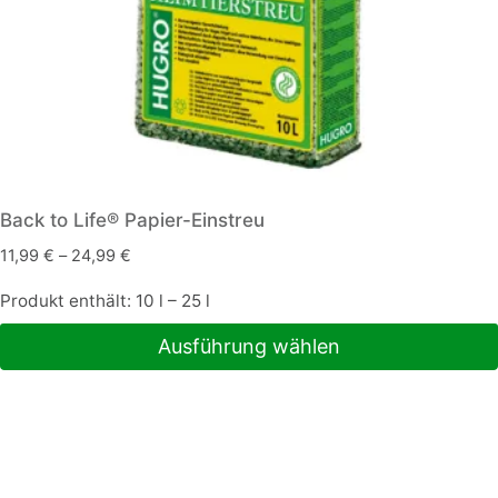
Back to Life® Papier-Einstreu
11,99
€
–
24,99
€
Produkt enthält: 10
l
– 25
l
Ausführung wählen
Dieses
Produkt
weist
mehrere