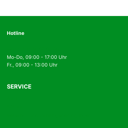
Varianten
auf.
Die
Optionen
können
Hotline
auf
der
+49 (0) 2574 88 89 80
Produktseite
Mo-Do, 09:00 - 17:00 Uhr
gewählt
Fr., 09:00 - 13:00 Uhr
werden
SERVICE
AGB
Kontakt
Versand- und Zahlungsbedingungen