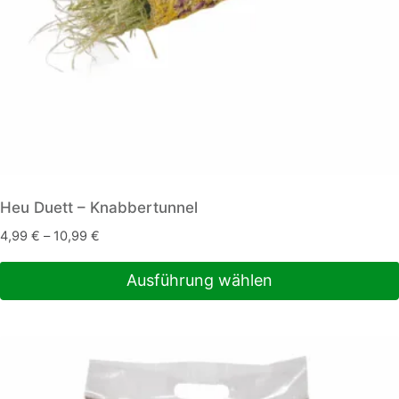
Heu Duett – Knabbertunnel
4,99
€
–
10,99
€
Ausführung wählen
Dieses
Produkt
weist
mehrere