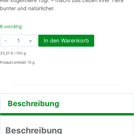
HM Vogelmiere 15gr. – macht das Leben Ihrer Tiere
bunter und natürlicher.
6 vorrätig
HM
In den Warenkorb
Vogelmiere
33,27
€
/
100
g
15gr.
Menge
Produkt enthält: 15
g
Beschreibung
Beschreibung