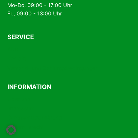
Produktseite
Mo-Do, 09:00 - 17:00 Uhr
gewählt
Fr., 09:00 - 13:00 Uhr
werden
SERVICE
AGB
Kontakt
Versand- und Zahlungsbedingungen
INFORMATION
Über uns
Impressum
Datenschutzerklärung
Widerrufsrecht