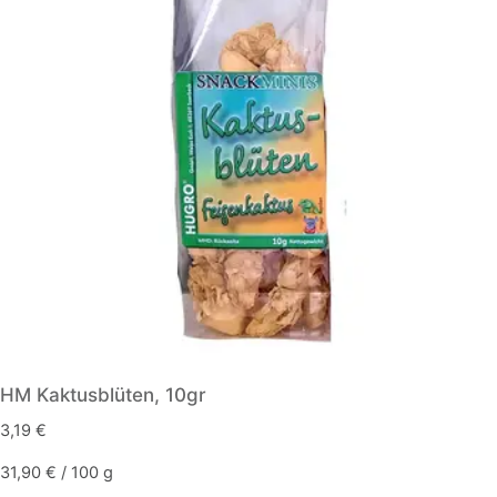
HM Kaktusblüten, 10gr
3,19
€
31,90
€
/
100
g