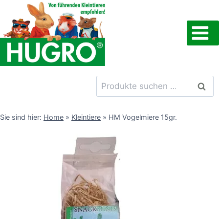
Zum
Inhalt
springen
Suchen
Such
nach:
Sie sind hier:
Home
»
Kleintiere
»
HM Vogelmiere 15gr.