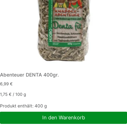
Abenteuer DENTA 400gr.
6,99
€
1,75
€
/
100
g
Produkt enthält: 400
g
In den Warenkorb