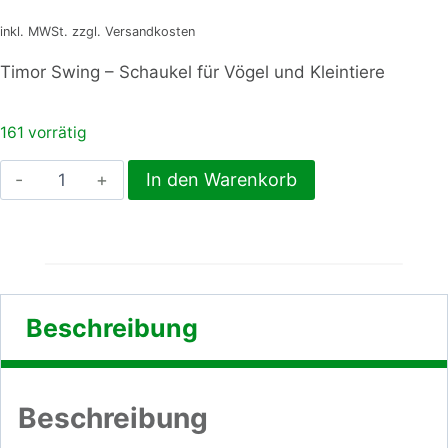
inkl. MWSt. zzgl. Versandkosten
Timor Swing – Schaukel für Vögel und Kleintiere
161 vorrätig
Timor
In den Warenkorb
Swing
–
Schaukel,
35x31x23
cm
Beschreibung
Menge
Beschreibung