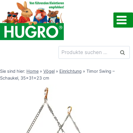
Zum
Inhalt
springen
Suchen
Such
nach:
Sie sind hier:
Home
»
Vögel
»
Einrichtung
»
Timor Swing –
Schaukel, 35x31x23 cm