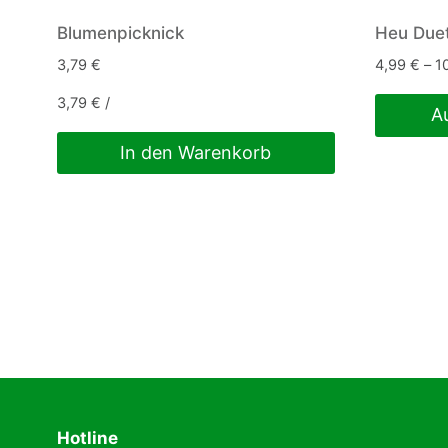
Blumenpicknick
Heu Duet
3,79
€
4,99
€
–
1
3,79
€
/
A
Dieses
In den Warenkorb
Produkt
weist
mehrere
Variante
auf.
Die
Optionen
können
auf
der
Hotline
Produkts