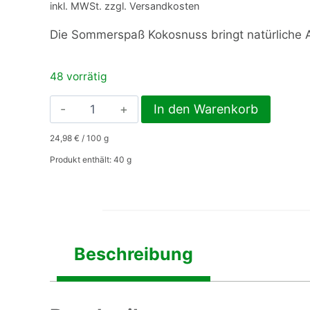
inkl. MWSt. zzgl. Versandkosten
Die Sommerspaß Kokosnuss bringt natürliche A
48 vorrätig
Sommerspaß
In den Warenkorb
Kokosnuss
24,98
€
/
100
g
Menge
Produkt enthält: 40
g
Beschreibung