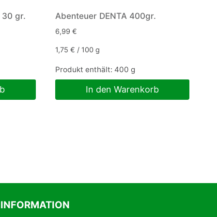
30 gr.
Abenteuer DENTA 400gr.
6,99
€
1,75
€
/
100
g
Produkt enthält: 400
g
rb
In den Warenkorb
INFORMATION