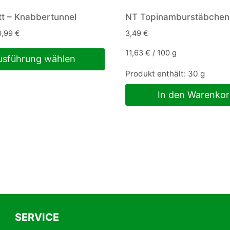
t – Knabbertunnel
NT Topinamburstäbchen 
0,99
€
3,49
€
11,63
€
/
100
g
usführung wählen
Produkt enthält: 30
g
In den Warenko
n
SERVICE
eite