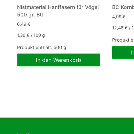
Nistmaterial Hanffasern für Vögel
BC Kornb
500 gr. Btl
4,99
€
6,49
€
12,48
€
/
1
1,30
€
/
100
g
Produkt e
Produkt enthält: 500
g
I
In den Warenkorb