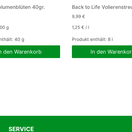
lumenblüten 40gr.
Back to Life Volierenstre
9,99
€
00
g
1,25
€
/
l
nthält: 40
g
Produkt enthält: 8
l
n den Warenkorb
In den Warenko
SERVICE