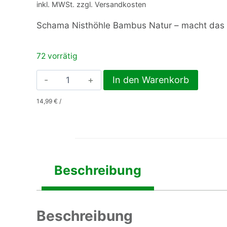
inkl. MWSt. zzgl. Versandkosten
Schama Nisthöhle Bambus Natur – macht das Le
72 vorrätig
Schama
In den Warenkorb
Nisthöhle
14,99
€
/
Bambus
Natur
Menge
Beschreibung
Beschreibung