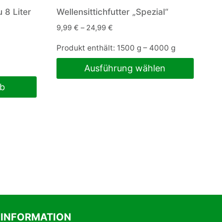
u 8 Liter
Wellensittichfutter „Spezial“
9,99
€
–
24,99
€
Produkt enthält: 1500
g
– 4000
g
Ausführung wählen
Dieses
rb
Produkt
weist
mehrere
Varianten
auf.
Die
Optionen
können
auf
INFORMATION
der