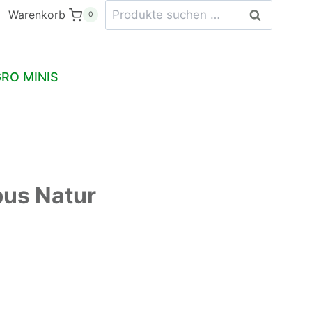
Suchen
Bambus
Warenkorb
Suchen
0
nach:
Natur
Menge
RO MINIS
us Natur