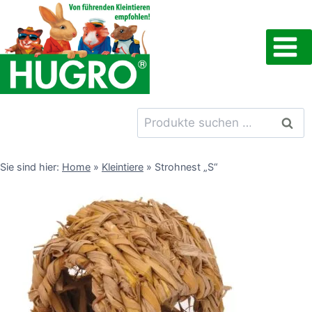
Zum
Inhalt
springen
Suchen
Such
nach:
Sie sind hier:
Home
»
Kleintiere
»
Strohnest „S“