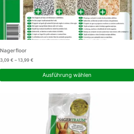
Nagerfloor
3,09
€
–
13,99
€
Ausführung wählen
Dieses
Produkt
weist
mehrere
Varianten
auf.
Die