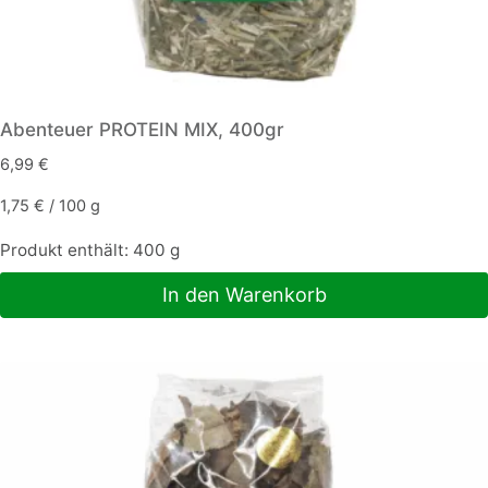
Abenteuer PROTEIN MIX, 400gr
6,99
€
1,75
€
/
100
g
Produkt enthält: 400
g
In den Warenkorb