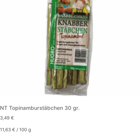
Optionen
können
auf
der
Produktseite
gewählt
werden
NT Topinamburstäbchen 30 gr.
3,49
€
11,63
€
/
100
g