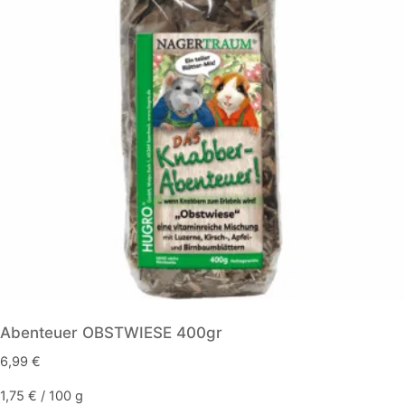
Abenteuer OBSTWIESE 400gr
6,99
€
1,75
€
/
100
g