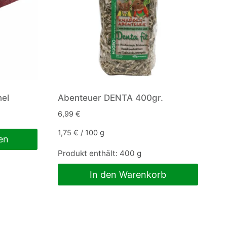
nel
Abenteuer DENTA 400gr.
6,99
€
1,75
€
/
100
g
en
Produkt enthält: 400
g
In den Warenkorb