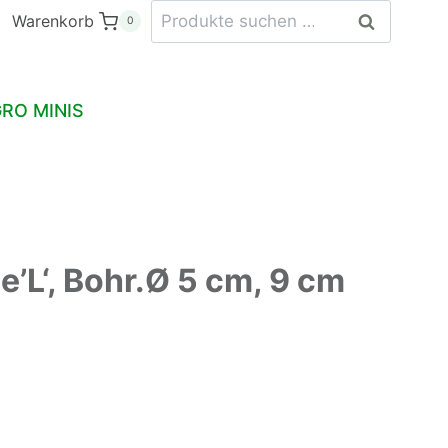
Suchen
Gemüse'L',
Warenkorb
Suchen
0
nach:
Bohr.Ø
5
cm,
RO MINIS
9
cm
hoch
Menge
’L‘, Bohr.Ø 5 cm, 9 cm