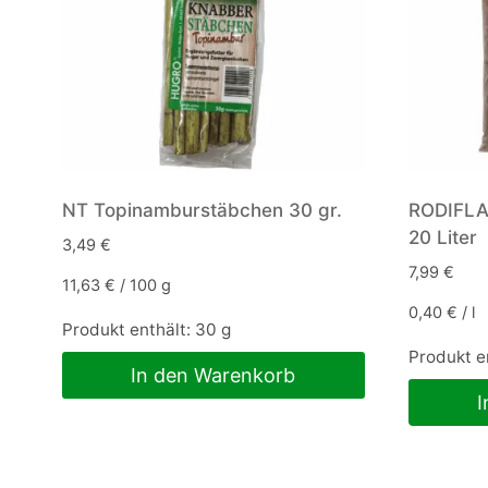
NT Topinamburstäbchen 30 gr.
RODIFLAX
20 Liter
3,49
€
7,99
€
11,63
€
/
100
g
0,40
€
/
l
Produkt enthält: 30
g
Produkt e
In den Warenkorb
I