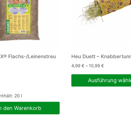
® Flachs-/Leinenstreu
Heu Duett – Knabbertun
4,99
€
–
10,99
€
Ausführung wähl
Dieses
nthält: 20
l
Produkt
weist
n den Warenkorb
mehrere
Varianten
auf.