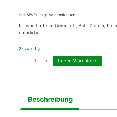
inkl. MWSt. zzgl. Versandkosten
Knusperhütte m. Gemüse’L‘, Bohr.Ø 5 cm, 9 cm
natürlicher.
27 vorrätig
Knusperhütte
In den Warenkorb
m.
Gemüse'L',
Bohr.Ø
5
cm,
Beschreibung
9
cm
hoch