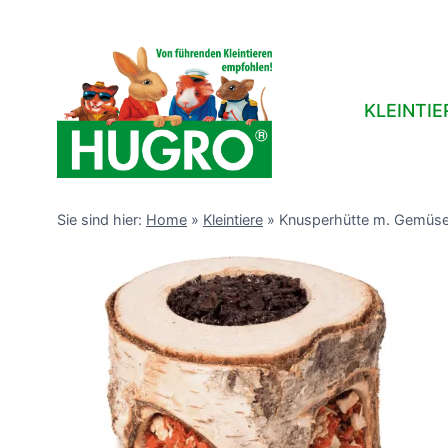
Zum
Inhalt
springen
KLEINTIE
Sie sind hier:
Home
»
Kleintiere
»
Knusperhütte m. Gemüse’