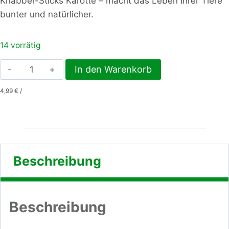
Knabber-Sticks Karotte – macht das Leben Ihrer Tiere
bunter und natürlicher.
14 vorrätig
Knabber-
In den Warenkorb
Sticks
4,99
€
/
Karotte
Menge
Beschreibung
Beschreibung