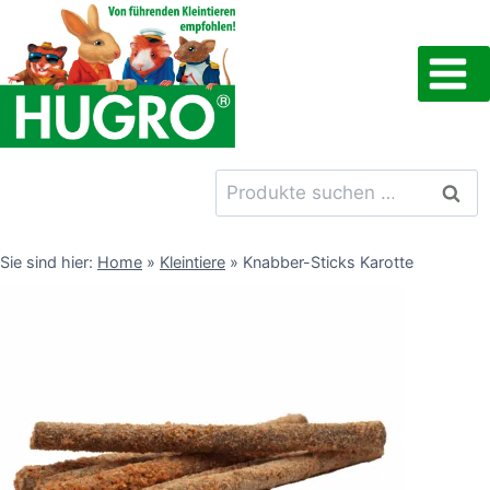
Zum
Inhalt
springen
Suchen
Such
nach:
Sie sind hier:
Home
»
Kleintiere
»
Knabber-Sticks Karotte