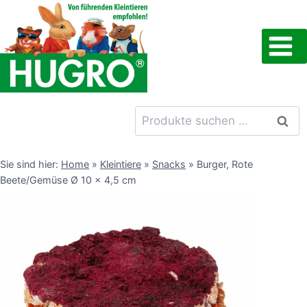
Zum
Inhalt
springen
Suchen
Such
nach:
Sie sind hier:
Home
»
Kleintiere
»
Snacks
»
Burger, Rote
Beete/Gemüse Ø 10 x 4,5 cm