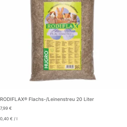
Optionen
können
auf
der
Produktseite
gewählt
werden
RODIFLAX® Flachs-/Leinenstreu 20 Liter
7,99
€
0,40
€
/
l