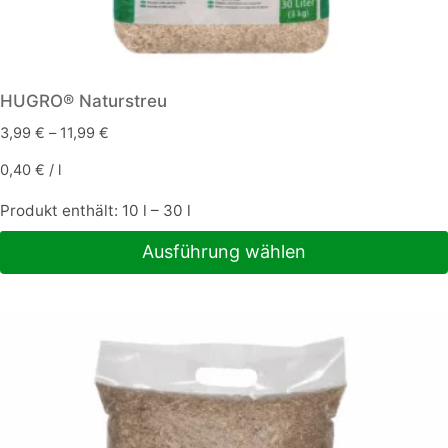
HUGRO® Naturstreu
3,99
€
–
11,99
€
0,40
€
/
l
Produkt enthält: 10
l
– 30
l
Ausführung wählen
Dieses
Produkt
weist
mehrere
Varianten
auf.
Die