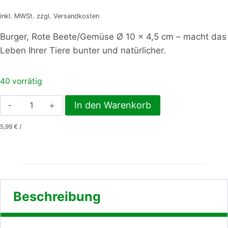
inkl. MWSt. zzgl. Versandkosten
Burger, Rote Beete/Gemüse Ø 10 x 4,5 cm – macht das
Leben Ihrer Tiere bunter und natürlicher.
40 vorrätig
Burger,
In den Warenkorb
Rote
5,99
€
/
Beete/Gemüse
Ø
10
x
4,5
Beschreibung
cm
Menge