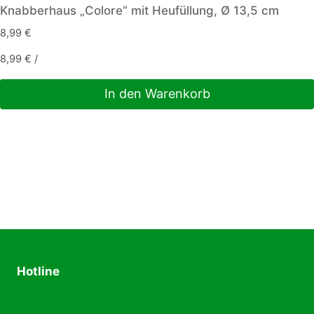
Knabberhaus „Colore“ mit Heufüllung, Ø 13,5 cm
8,99
€
8,99
€
/
In den Warenkorb
Hotline
+49 (0) 2574 88 89 80