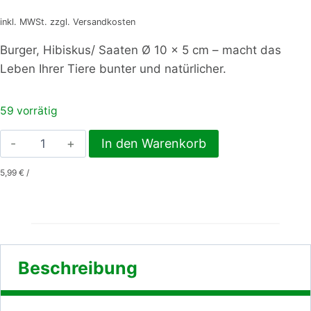
inkl. MWSt. zzgl. Versandkosten
Burger, Hibiskus/ Saaten Ø 10 x 5 cm – macht das
Leben Ihrer Tiere bunter und natürlicher.
59 vorrätig
Burger,
In den Warenkorb
Hibiskus/
5,99
€
/
Saaten
Ø
10
x
5
Beschreibung
cm
Menge