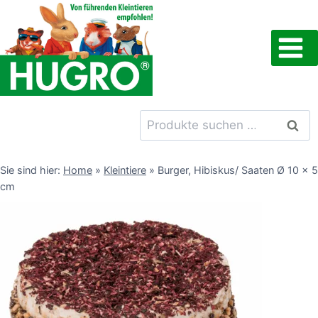
Zum
Inhalt
springen
Suchen
Such
nach:
Sie sind hier:
Home
»
Kleintiere
»
Burger, Hibiskus/ Saaten Ø 10 x 5
cm