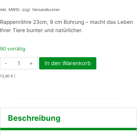
inkl. MWSt. zzgl. Versandkosten
Rappenröhre 23cm, 9 cm Bohrung – macht das Leben
Ihrer Tiere bunter und natürlicher.
90 vorrätig
Rappenröhre
In den Warenkorb
23cm,
13,90
€
/
9
cm
Bohrung
Menge
Beschreibung