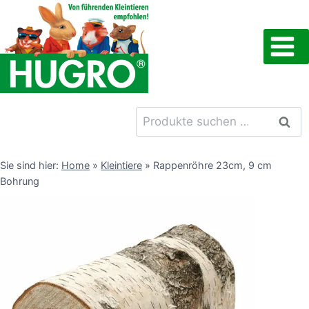
Zum
Inhalt
springen
Suchen
Such
nach:
Sie sind hier:
Home
»
Kleintiere
»
Rappenröhre 23cm, 9 cm
Bohrung