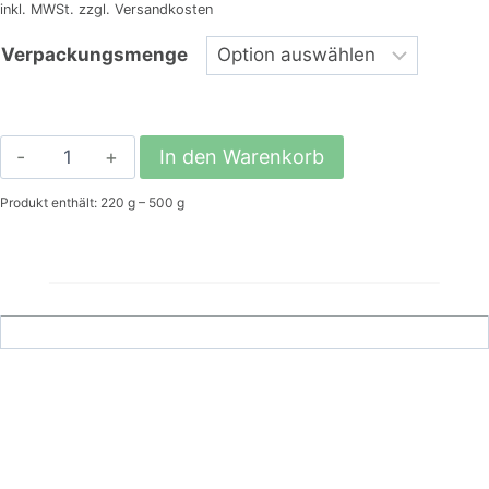
inkl. MWSt. zzgl. Versandkosten
Verpackungsmenge
Nagertraum
In den Warenkorb
Exquisit
Produkt enthält: 220
g
– 500
g
Degufutter
Menge