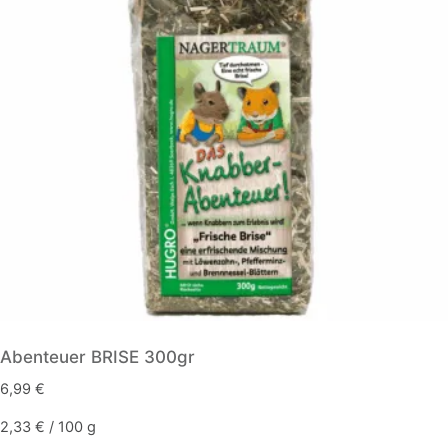
Abenteuer BRISE 300gr
6,99
€
2,33
€
/
100
g