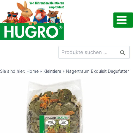
Zum
Inhalt
springen
Suchen
Such
nach:
Sie sind hier:
Home
»
Kleintiere
»
Nagertraum Exquisit Degufutter