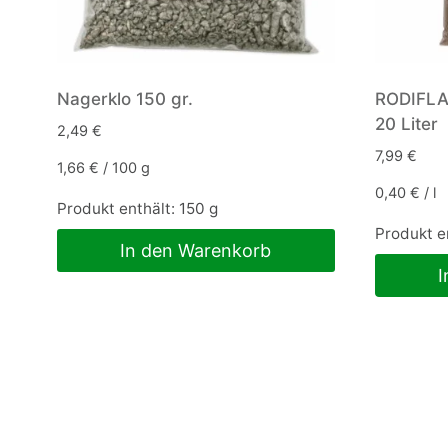
Nagerklo 150 gr.
RODIFLAX
20 Liter
2,49
€
7,99
€
1,66
€
/
100
g
0,40
€
/
l
Produkt enthält: 150
g
Produkt e
In den Warenkorb
I