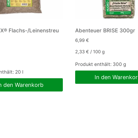
® Flachs-/Leinenstreu
Abenteuer BRISE 300gr
6,99
€
2,33
€
/
100
g
Produkt enthält: 300
g
nthält: 20
l
In den Warenko
n den Warenkorb