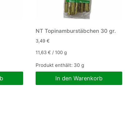
NT Topinamburstäbchen 30 gr.
3,49
€
11,63
€
/
100
g
Produkt enthält: 30
g
rb
In den Warenkorb