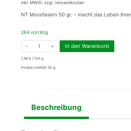
inkl. MWSt. zzgl. Versandkosten
NT Moosfasern 50 gr. – macht das Leben Ihrer 
284 vorrätig
NT
In den Warenkorb
Moosfasern
7,98
€
/
100
g
50
gr.
Produkt enthält: 50
g
Menge
Beschreibung