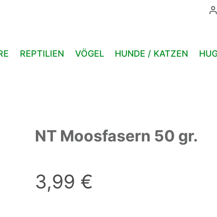
50
gr.
Menge
RE
REPTILIEN
VÖGEL
HUNDE / KATZEN
HUG
NT Moosfasern 50 gr.
3,99
€