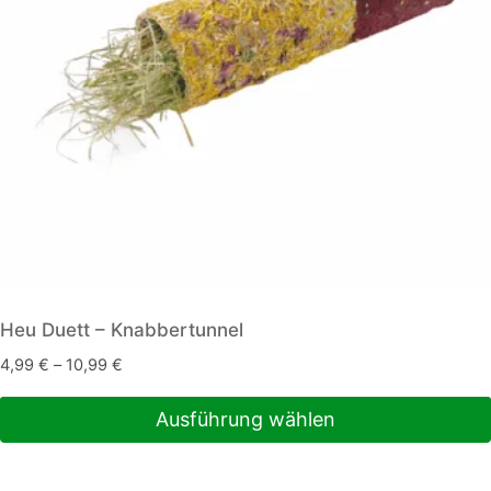
Heu Duett – Knabbertunnel
4,99
€
–
10,99
€
Ausführung wählen
Dieses
Produkt