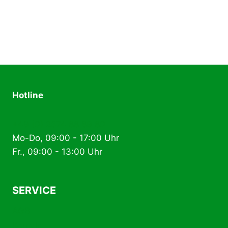
weist
mehrere
Varianten
auf.
Die
Optionen
können
Hotline
auf
der
+49 (0) 2574 88 89 80
Produktseite
Mo-Do, 09:00 - 17:00 Uhr
gewählt
Fr., 09:00 - 13:00 Uhr
werden
SERVICE
AGB
Kontakt