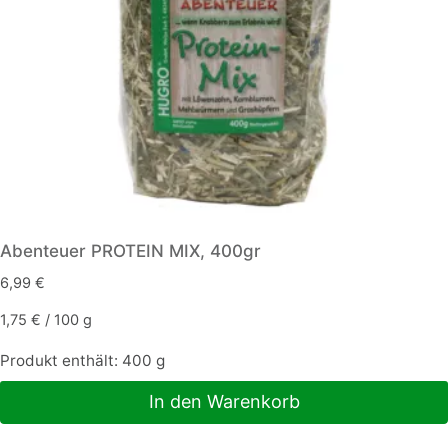
Abenteuer PROTEIN MIX, 400gr
6,99
€
1,75
€
/
100
g
Produkt enthält: 400
g
In den Warenkorb