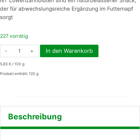
NT Löwenzahnblüten sind ein naturbelassener Snack,
der für abwechslungsreiche Ergänzung im Futternapf
sorgt
227 vorrätig
NT
In den Warenkorb
Löwenzahnblüten
5,83
€
/
100
g
120
gr
Produkt enthält: 120
g
Menge
Beschreibung