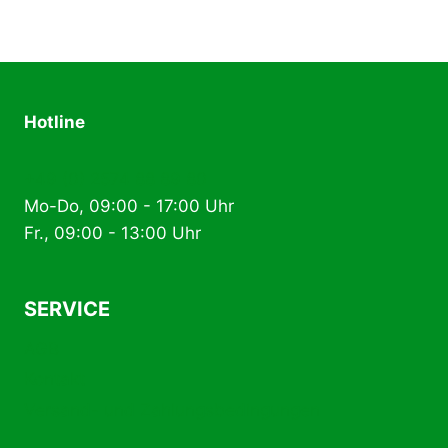
Varianten
auf.
Die
Optionen
können
Hotline
auf
der
+49 (0) 2574 88 89 80
Produktseite
Mo-Do, 09:00 - 17:00 Uhr
gewählt
Fr., 09:00 - 13:00 Uhr
werden
SERVICE
AGB
Kontakt
Versand- und Zahlungsbedingungen