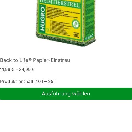
Back to Life® Papier-Einstreu
11,99
€
–
24,99
€
Produkt enthält: 10
l
– 25
l
Ausführung wählen
Dieses
Produkt
weist
mehrere