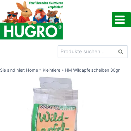
Zum
Inhalt
springen
Suchen
Such
nach:
Sie sind hier:
Home
»
Kleintiere
»
HM Wildapfelscheiben 30gr