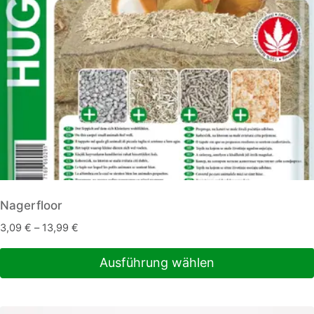
Nagerfloor
3,09
€
–
13,99
€
Ausführung wählen
Dieses
Produkt