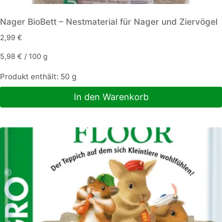
Nager BioBett – Nestmaterial für Nager und Ziervögel
2,99
€
5,98
€
/
100
g
Produkt enthält: 50
g
In den Warenkorb