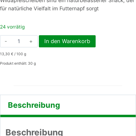
Wildapfelscheiben sind ein naturbelassener Snack, der
für natürliche Vielfalt im Futternapf sorgt
24 vorrätig
HM
In den Warenkorb
Wildapfelscheiben
13,30
€
/
100
g
30gr
Menge
Produkt enthält: 30
g
Beschreibung
Beschreibung