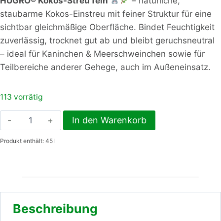
HUGRO® Kokos-Streu fein
– natürliche,
staubarme Kokos-Einstreu mit feiner Struktur für eine
sichtbar gleichmäßige Oberfläche. Bindet Feuchtigkeit
zuverlässig, trocknet gut ab und bleibt geruchsneutral
– ideal für Kaninchen & Meerschweinchen sowie für
Teilbereiche anderer Gehege, auch im Außeneinsatz.
113 vorrätig
Kokos-
In den Warenkorb
Streu
Produkt enthält: 45
l
fein
Menge
Beschreibung