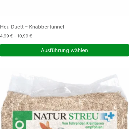
Heu Duett – Knabbertunnel
4,99
€
–
10,99
€
Ausführung wählen
Dieses
Produkt
weist
mehrere
Varianten
auf.
Die
Optionen
können