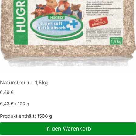
auf
der
Produktseite
gewählt
werden
Naturstreu++ 1,5kg
6,49
€
0,43
€
/
100
g
Produkt enthält: 1500
g
In den Warenkorb